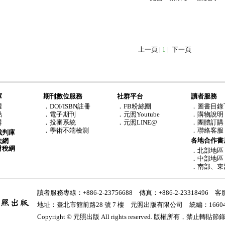
上一頁
|
1
|
下一頁
庫
期刊數位服務
社群平台
讀者服務
權
．DOI/ISBN註冊
．FB粉絲團
．圖書目錄
點
．電子期刊
．元照Youtube
．購物說明
購
．投審系統
．元照LINE@
．團體訂購
．學術不端檢測
．聯絡客服
裁判庫
各地合作書
法網
財稅網
．北部地區
．中部地區
．南部、東
讀者服務專線：+886-2-23756688 傳真：+886-2-23318496
客
地址：臺北市館前路28 號 7 樓 元照出版有限公司 統編：16604
Copyright © 元照出版 All rights reserved. 版權所有，禁止轉貼節