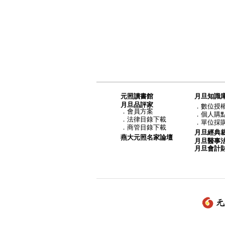
元照讀書館
月旦知識
月旦品評家
．
數位授
．
會員方案
．
個人購
．
法律目錄下載
．
單位採
．
商管目錄下載
月旦經典
燕大元照名家論壇
月旦醫事
月旦會計