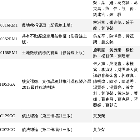
榮．葉 姍．葛克昌．葛
克昌．熊 偉．熊 偉．
劉建宏．鍾 騏
林洲富．張進德．盛子
B0016RM1
農地稅捐優惠（影音線上版）
龍．黃茂榮
共有不動產設定用益物權（影音線上
吳光平．陳澤嘉．黃茂
B0062RM1
版）
榮．趙文銘
施明賜．黃茂榮．楊松
B0168RM1
土地徵收的標的範圍（影音線上版）
齡．楊智傑．劉建宏
朱大旗．吳德豐．宋槿
篱．李淑湘．財團法人資
誠教育基金會．郭維真．
核實課徵、實價課稅與推計課稅暨台灣
陳明燦．陳治．陳清秀．
5H053GA
2013最佳稅法判決
湯貢亮．湯貢亮．黃文
利．黃茂榮．黃詠婕．葉
姍．葛克昌．葛克昌．蔣
亞娟．蔡朝安
5C129GC
債法總論（第三冊增訂三版）
黃茂榮
5C073GC
債法總論（第二冊增訂三版）
黃茂榮