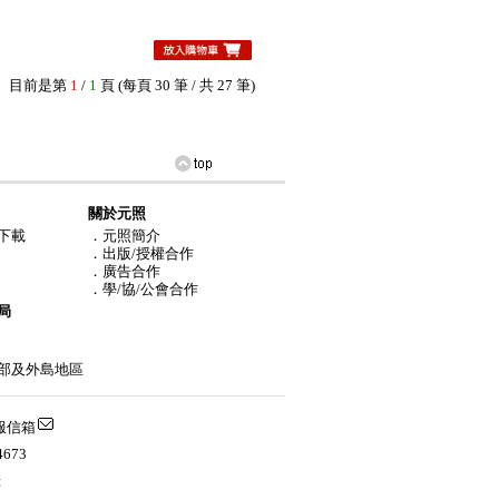
目前是第
1
/
1
頁 (每頁 30 筆 / 共 27 筆)
關於元照
下載
．元照簡介
．出版/授權合作
．廣告合作
．學/協/公會合作
局
部及外島地區
服信箱
673
錄