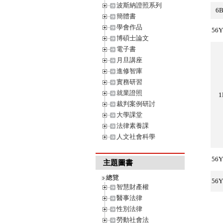
波斯納證照系列
6
簡體書
學會作品
56Y
博碩士論文
電子書
月旦講座
進修智庫
實務研習
就業證照
1
裁判案例研討
大學課堂
法律素養課
人文社會科學
56Y
主題圖書
總覽
56Y
智慧財產權
醫事法律
性別法律
勞動社會法