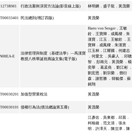
B1273RM1
行政法案例演習方法論(影音線上版)
林明鏘．盛子龍．黃茂榮
T00033401
民法總則(增訂四版)
黃茂榮
Harro von Senger．王敏
銓．王寶輝．成鳳樑．朱
漢寶．江玉．王敏銓 ．王
寶輝．成鳳樑．朱漢寶 ．
江玉林．江耀國．何建志
法律哲理與制度（基礎法學）—馬漢寶
N08EA-E
．何愛文 ．吳豪人 ．邱聰
教授八秩華誕祝壽論文集(電子版)
智 ．彭南元．黃茂榮 ．楊
奕華 ．葛孟堯 ．劉江彬 
劉宏恩．劉宗榮 ．鄧衍
森．謝哲勝 ．韓毓傑．蘇
銘翔
T00030201
加值型營業稅法
黃茂榮
T00030101
侵權行為法(債法總論第五冊)
黃茂榮
江彥佐．吳東都．邱晨．
柯格鐘．范文清．張永
明．許澤天．陳汶津．陳