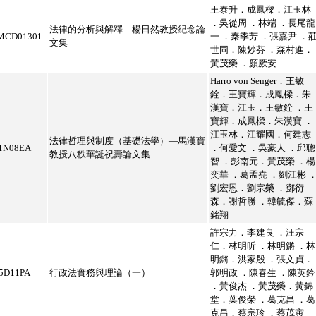
王泰升．成鳳樑．江玉林
．吳從周 ．林端 ．長尾龍
法律的分析與解釋—楊日然教授紀念論
MCD01301
一 ．秦季芳 ．張嘉尹 ．
文集
世同．陳妙芬 ．森村進．
黃茂榮 ．顏厥安
Harro von Senger．王敏
銓．王寶輝．成鳳樑．朱
漢寶．江玉．王敏銓 ．王
寶輝．成鳳樑．朱漢寶 ．
江玉林．江耀國．何建志
法律哲理與制度（基礎法學）—馬漢寶
1N08EA
．何愛文 ．吳豪人 ．邱聰
教授八秩華誕祝壽論文集
智 ．彭南元．黃茂榮 ．楊
奕華 ．葛孟堯 ．劉江彬 
劉宏恩．劉宗榮 ．鄧衍
森．謝哲勝 ．韓毓傑．蘇
銘翔
許宗力．李建良 ．汪宗
仁．林明昕 ．林明鏘 ．林
明鏘．洪家殷 ．張文貞．
5D11PA
行政法實務與理論（一）
郭明政 ．陳春生 ．陳英鈐
．黃俊杰 ．黃茂榮．黃錦
堂．葉俊榮 ．葛克昌 ．葛
克昌．蔡宗珍 ．蔡茂寅