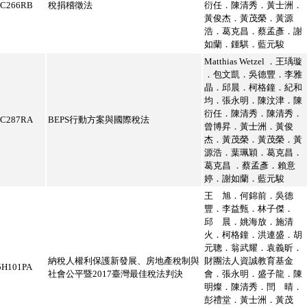
5C266RB
稅捐稽徵法
衍任．陳清秀．黃士洲．
黃俊杰．黃茂榮．黃源
浩．葛克昌．蔡孟彥．謝
如蘭．鍾騏．藍元駿
Matthias Wetzel ．王瑀璇
．包文凱．吳德豐．李雅
晶．邱晨．柯格鐘．紀和
均．張永明．陳汶津．陳
衍任．陳清秀．陳清秀．
5C287RA
BEPS行動方案與國際稅法
曾博昇．黃士洲．黃俊
杰．黃茂榮．黃茂榮．黃
源浩．葉珮穎．葛克昌．
葛克昌 ．蔡孟彥．賴意
婷．謝如蘭．藍元駿
王 旭．何錦前．吳德
豐．李益甄．林子傑．
邱 晨．姚海放．施清
火．柯格鐘．洪連盛．胡
元聰．翁武耀．袁義昕．
納稅人權利保護新發展、房地產稅制與
財團法人資誠教育基金
5H101PA
社會公平暨2017臺灣最佳稅法判決
會．張永明．盛子龍．陳
明燦．陳清秀．閆 晴．
彭禮堂．黃士洲．黃茂