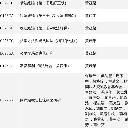
5C072GC
債法總論（第一冊增訂三版）
黃茂榮
5C128GA
稅法總論（第三冊─稅捐法律關係）
黃茂榮
5C070GB
稅法總論（第二冊─稅法解釋）
黃茂榮
5C076GG
法學方法與現代民法（增訂第七版）
黃茂榮
5D098GA
公平交易法專題研究
黃茂榮
5C126GA
不當得利─債法總論（第四冊）
黃茂榮
何瑞芳 ．吳德豐．周序
中．柯格鐘 ．洪瑞隆 ．財
團法人資誠教育基金會．
覃妤嫦 ．馮淑萍 ．黃士洲
．黃茂榮 ．黃景鈞．黃源
5H022GA
兩岸避稅防杜法制之研析
浩 ．楊志清 ．葛克昌 ．
永偉．劉修文．劉劍文．
劉劍文．歐陽仁根 ．蔣相
之 ．蔡孟彥 ．蔡朝安 ．
芳 ．叢中笑