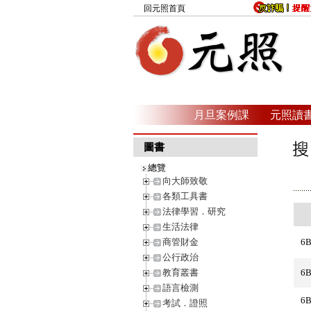
回元照首頁
月旦案例課
元照讀
圖書
總覽
向大師致敬
各類工具書
法律學習．研究
生活法律
商管財金
6
公行政治
教育叢書
6
語言檢測
6
考試．證照