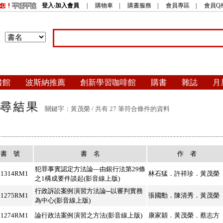
登入‧加入會員
|
購物車
|
購書服務
|
會員專區
|
會員Q
書館
波斯納推薦
創新學習咖啡館
購書
雜誌
月
關鍵字：黃茂榮 / 共有 27 筆符合條件的資料
書 號
書 名
作 者
犯罪事實認定方法論—由銀行法第29條
B1314RM1
林石猛．許祥珍．黃茂榮
之1構成要件談起(影音線上版)
行政訴訟案例演習方法論─以審判實務
B1275RM1
張國勳．陳清秀．黃茂榮
為中心(影音線上版)
B1274RM1
論行政法案例演習之方法(影音線上版)
康家穎．黃茂榮．蔡志方