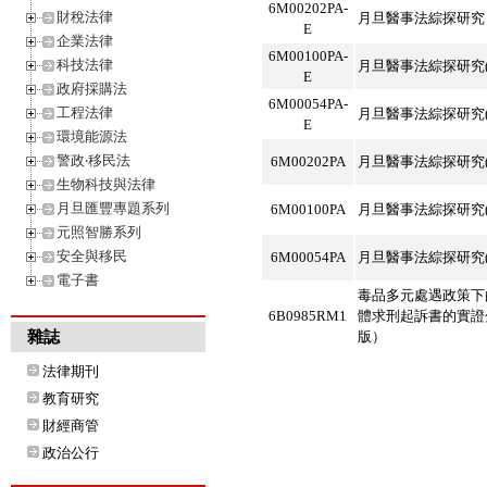
6M00202PA-
財稅法律
月旦醫事法綜探研究
E
企業法律
6M00100PA-
科技法律
月旦醫事法綜探研究(
E
政府採購法
6M00054PA-
工程法律
月旦醫事法綜探研究(
E
環境能源法
警政‧移民法
6M00202PA
月旦醫事法綜探研究(
生物科技與法律
月旦匯豐專題系列
6M00100PA
月旦醫事法綜探研究(
元照智勝系列
安全與移民
6M00054PA
月旦醫事法綜探研究(
電子書
毒品多元處遇政策下
6B0985RM1
體求刑起訴書的實證
雜誌
版）
法律期刊
教育研究
財經商管
政治公行