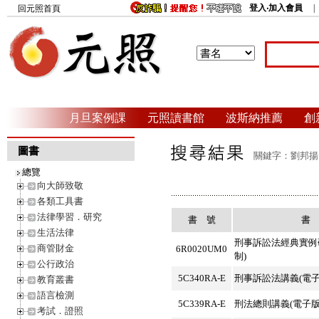
登入‧加入會員
回元照首頁
月旦案例課
元照讀書館
波斯納推薦
創
圖書
關鍵字：劉邦揚 
總覽
向大師致敬
各類工具書
法律學習．研究
書 號
書
生活法律
刑事訴訟法經典實例研
商管財金
6R0020UM0
制)
公行政治
5C340RA-E
刑事訴訟法講義(電子
教育叢書
語言檢測
5C339RA-E
刑法總則講義(電子版
考試．證照