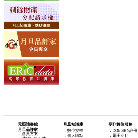
元照讀書館
月旦知識庫
期刊數位服務
月旦品評家
．
數位授權
．DOI/ISBN註冊
．
會員方案
．
個人購點
．電子期刊