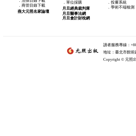
．
法律目錄下載
．
單位採購
．投審系統
．
商管目錄下載
．學術不端檢測
月旦經典裁判庫
燕大元照名家論壇
月旦醫事法網
月旦會計財稅網
讀者服務專線：+886-
地址：臺北市館前路2
Copyright © 元照