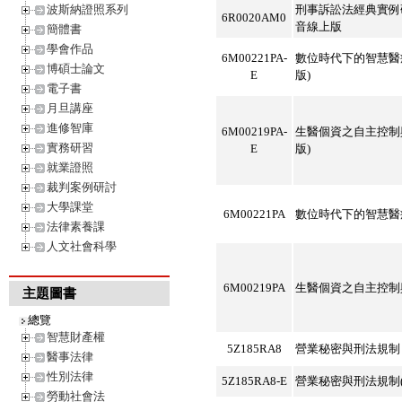
波斯納證照系列
刑事訴訟法經典實例
6R0020AM0
音線上版
簡體書
學會作品
6M00221PA-
數位時代下的智慧醫
博碩士論文
E
版)
電子書
月旦講座
進修智庫
6M00219PA-
生醫個資之自主控制
實務研習
E
版)
就業證照
裁判案例研討
大學課堂
6M00221PA
數位時代下的智慧醫
法律素養課
人文社會科學
6M00219PA
生醫個資之自主控制
主題圖書
總覽
智慧財產權
5Z185RA8
營業秘密與刑法規制
醫事法律
性別法律
5Z185RA8-E
營業秘密與刑法規制(
勞動社會法