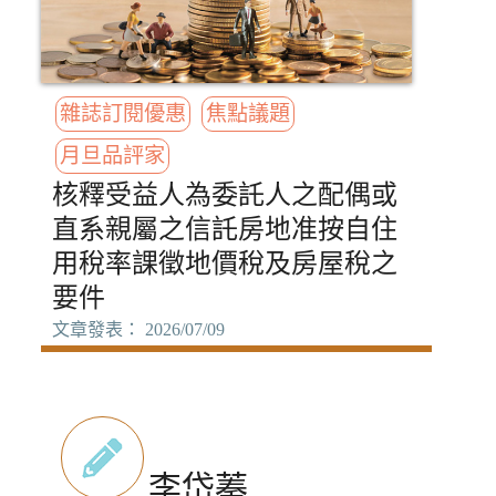
雜誌訂閱優惠
焦點議題
月旦品評家
核釋受益人為委託人之配偶或
直系親屬之信託房地准按自住
用稅率課徵地價稅及房屋稅之
要件
文章發表： 2026/07/09
李岱蓁