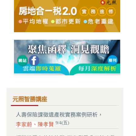
元照智勝講座
人壽保險課徵遺產稅實務案例研析，
9/4(五)
李家蔚、陳孝賢