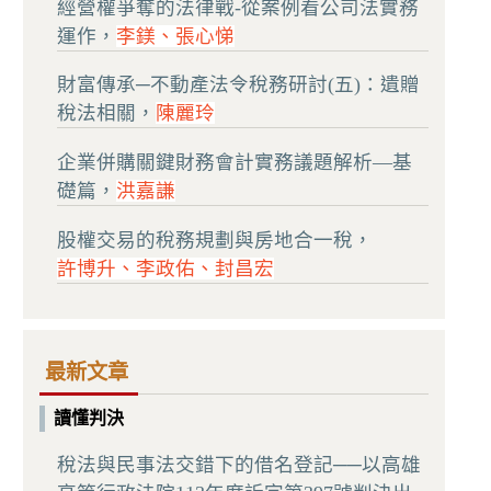
經營權爭奪的法律戰-從案例看公司法實務
運作，
李鎂、張心悌
財富傳承─不動產法令稅務研討(五)：遺贈
稅法相關，
陳麗玲
企業併購關鍵財務會計實務議題解析—基
礎篇，
洪嘉謙
股權交易的稅務規劃與房地合一稅，
許博升、李政佑、封昌宏
最新文章
讀懂判決
稅法與民事法交錯下的借名登記──以高雄