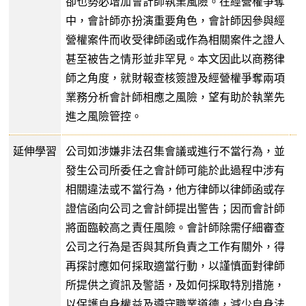
卻也勢必增加會計師執業風險。在經營權爭奪
中，會計師亦扮演重要角色，會計師因參與經
營權案件而收受律師函或作為相關案件之證人
甚至被告之情形並非罕見。本文因此以商務律
師之角度，就財報查核簽證及經營權爭奪兩項
業務分析會計師相應之風險，望有助於執業先
進之風險管控。
延伸學習
公司如涉嫌非法召集會議或進行不當行為，並
發生公司所委任之會計師可能於此過程中涉有
相關違法或不當行為，他方律師以律師函或存
證信函向公司之會計師提出警告；因而會計師
將面臨較高之責任風險。會計師除需仔細審查
公司之行為是否與其所負責之工作有關外，得
再探討應如何採取適當行動，以謹慎面對律師
所提供之資訊及警語，及如何採取特別措施，
以保護自身權益及遵守職業道德，減少自身法