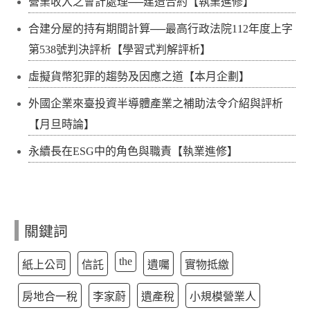
營業收入之會計處理──建造合約【執業進修】
合建分屋的持有期間計算──最高行政法院112年度上字
第538號判決評析【學習式判解評析】
虛擬貨幣犯罪的趨勢及因應之道【本月企劃】
外國企業來臺投資半導體產業之補助法令介紹與評析
【月旦時論】
永續長在ESG中的角色與職責【執業進修】
關鍵詞
the
紙上公司
信託
遺囑
實物抵繳
房地合一稅
李家蔚
遺產稅
小規模營業人