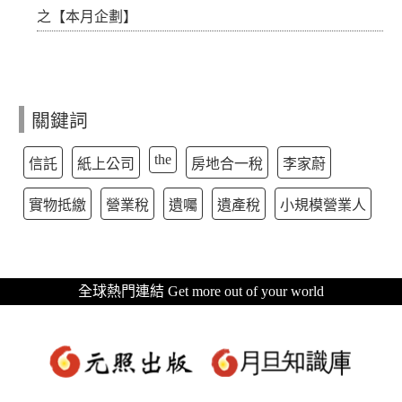
之【本月企劃】
關鍵詞
the
信託
紙上公司
房地合一稅
李家蔚
實物抵繳
營業稅
遺囑
遺產稅
小規模營業人
全球熱門連結 Get more out of your world