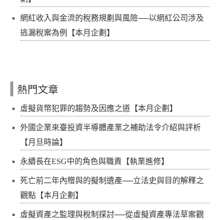
網紅收入與金流的稅務規劃與風險──以網紅公司涉及
逃漏稅案為例【本月企劃】
熱門文章
虛擬貨幣犯罪的趨勢及因應之道【本月企劃】
外國企業來臺投資半導體產業之補助法令介紹與評析
【月旦時論】
永續長在ESG中的角色與職責【執業進修】
死亡前二年內贈與的擬制遺產──立法史與目的解釋之
觀點【本月企劃】
虛擬資產之監理與稅制探討──從虛擬資產專法草案觀