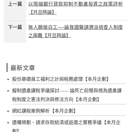
上一篇
以限縮銀行貸款抑制不動產投資之政策評析
【月旦時論】
下一篇
無人願做白工──論我國聲請選派檢查人制度
之兩難【月旦時論】
最新文章
股份基礎員工福利之計與稅務處理【本月企劃】
擬制遺產課稅爭議探討—— 論死亡前贈與視為遺產課
稅制度之憲法判決與修法方向【本月企劃】
網紅課稅案例解析【本月企劃】
遺囑規劃、請求存款結清或返還之實務爭議【本月企
劃】