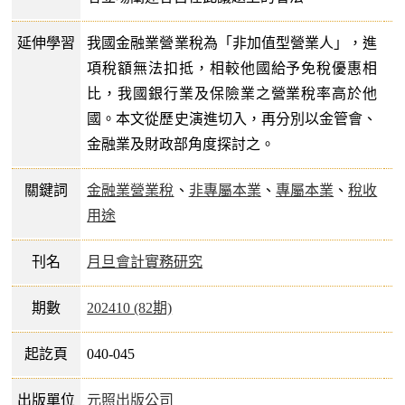
延伸學習
我國金融業營業稅為「非加值型營業人」，進
項稅額無法扣抵，相較他國給予免稅優惠相
比，我國銀行業及保險業之營業稅率高於他
國。本文從歷史演進切入，再分別以金管會、
金融業及財政部角度探討之。
關鍵詞
金融業營業稅
、
非專屬本業
、
專屬本業
、
稅收
用途
刊名
月旦會計實務研究
期數
202410 (82期)
起訖頁
040-045
出版單位
元照出版公司