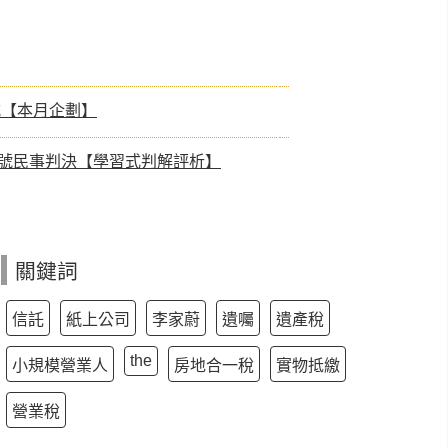
式【本月企劃】
09號民事判決【學習式判解評析】
關鍵詞
信託
紙上公司
李家蔚
遺囑
遺產稅
the
小規模營業人
房地合一稅
實物抵繳
營業稅