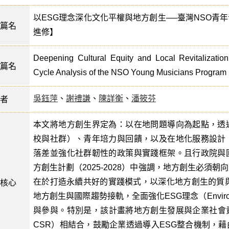
以ESG理念深化文化平權與地方創生──臺灣NSO青
篇名
進修】
Deepening Cultural Equity and Local Revitalizatio
篇名
Cycle Analysis of the NSO Young Musicians Program 
吳鈺萍
、
謝禮謙
、
陳詳衡
、
潘筱芬
者
本文將地方創生界定為：以在地問題導向為起點，透
校與社群）、青年培力與回饋，以及在地化服務設計
落差並強化社群韌性的政策與實踐框架。且行政院與
方創生計劃（2025-2028）中強調，地方創生必須
在於打造永續共好的實踐模式，以深化地方創生的質與
核心
地方創生與國際趨勢接軌，全面強化ESG理念（Environmenta
與參與。特別是，該計畫將地方創生發展與企業社會責任（Corpora
CSR）相結合，鼓勵企業透過導入ESG整合機制，