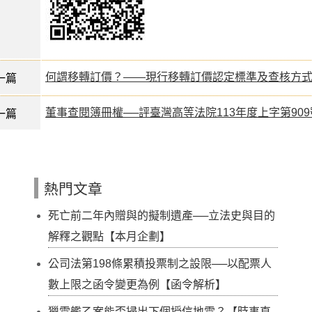
何謂移轉訂價？——現行移轉訂價認定標準及查核方
一篇
董事查閱簿冊權──評臺灣高等法院113年度上字第9
一篇
熱門文章
死亡前二年內贈與的擬制遺產──立法史與目的
解釋之觀點【本月企劃】
公司法第198條累積投票制之設限──以配票人
數上限之函令變更為例【函令解析】
獵雷艦乙案能否掃出下個授信地雷？【時事直