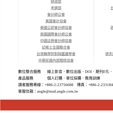
財政部
考選部
會計師公會
美國會計協會
美國公認會計師協會
英國國際會計師公會
中國註冊會計師協會
記帳士全國聯合會
台灣舞弊防制與鑑識學會
德克
中華民國內部稽核協會
數位整合服務
線上影音
．
數位出版
．
DOI
．
期刊E化
．
產品服務
個人訂購
．
單位採購
．教育訓練
讀者服務專線：+886-2-23756688
傳真：+886-2-233184
客服信箱：angle@mail.angle.com.tw