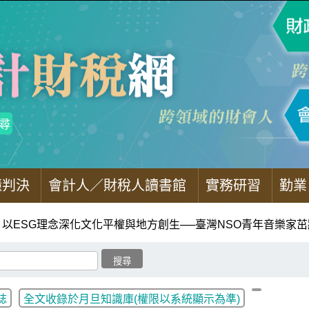
懂判決
會計人／財稅人讀書館
實務研習
勤業
以ESG理念深化文化平權與地方創生──臺灣NSO青年音樂家
誌
全文收錄於月旦知識庫(權限以系統顯示為準)