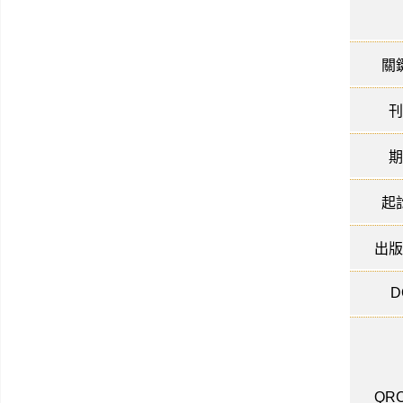
關
刊
期
起
出版
D
QRC