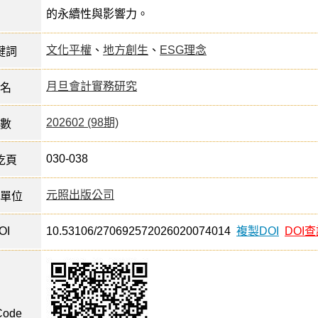
的永續性與影響力。
文化平權
、
地方創生
、
ESG理念
鍵詞
月旦會計實務研究
名
202602 (98期)
數
030-038
訖頁
元照出版公司
單位
OI
10.53106/270692572026020074014
複製DOI
DOI
ode