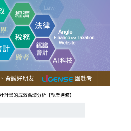
、資誠好朋友
團赴考
茁壯計畫的成效循環分析【執業進修】