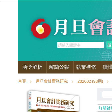
函令解析
解讀公報
執業進修
讀
首頁
月旦會計實務研究
202602 (98期)
訂閱雜