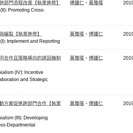
動跨部門流程改善【執業進修】
傅鍾仁
、
黃瓊瑤
201
(II): Promoting Cross-
入與編製【執業進修】
黃瓊瑤
、
傅鍾仁
201
 (I): Implement and Reporting
協同合作且策略導向的誘因機制
黃瓊瑤
、
傅鍾仁
201
lism (IV): Incentive
boration and Strategic
行動方案促進跨部門合作【執業
黃瓊瑤
、
傅鍾仁
201
lism (III): Developing
ross-Departmental