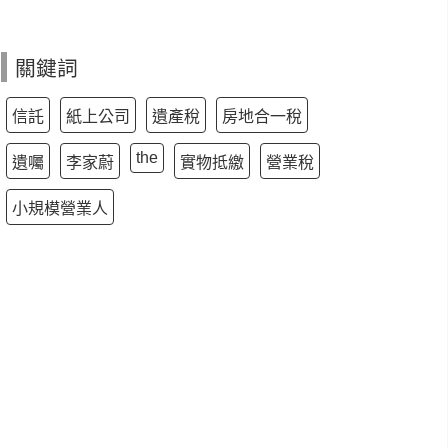
關鍵詞
信託
紙上公司
遺產稅
房地合一稅
the
遺囑
李家蔚
實物抵繳
營業稅
小規模營業人