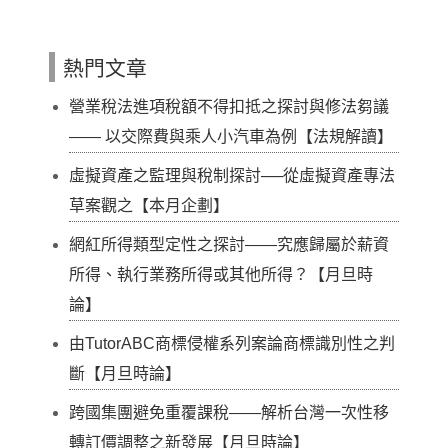
熱門文章
營業稅法進項稅額不得扣抵之探討與修法芻議
—— 以交際費與乘人小汽車為例【法規解讀】
虛擬資產之監理與稅制探討──從虛擬資產專法
草案觀之【本月企劃】
網紅所得類型定性之探討——究應歸屬於薪資
所得、執行業務所得或其他所得？【月旦時
論】
由TutorABC商標侵權系列案論商標識別性之判
斷【月旦時論】
跨國集團避免重覆課稅——解析台灣一次性移
轉訂價調整之新發展【月旦時論】