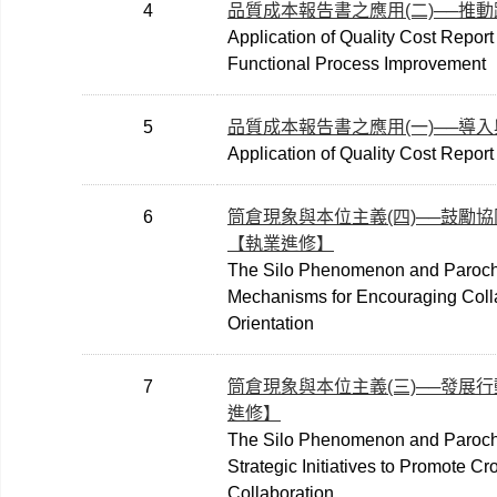
4
品質成本報告書之應用(二)──推
Application of Quality Cost Report 
Functional Process Improvement
5
品質成本報告書之應用(一)──導
Application of Quality Cost Report
6
筒倉現象與本位主義(四)──鼓勵
【執業進修】
The Silo Phenomenon and Parochia
Mechanisms for Encouraging Colla
Orientation
7
筒倉現象與本位主義(三)──發展
進修】
The Silo Phenomenon and Parochia
Strategic Initiatives to Promote C
Collaboration