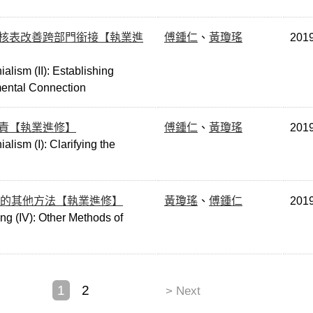
檢核表改善跨部門銜接【執業進
傅鍾仁
、
黃瓊瑤
201
lism (II): Establishing
mental Connection
權責【執業進修】
傅鍾仁
、
黃瓊瑤
201
ism (I): Clarifying the
BM的其他方法【執業進修】
黃瓊瑤
、
傅鍾仁
201
ing (IV): Other Methods of
1
2
> Next