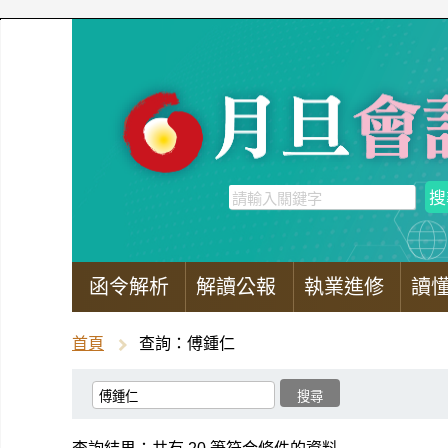
函令解析
解讀公報
執業進修
讀
首頁
查詢：傅鍾仁