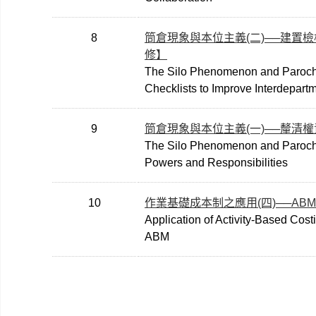
8
筒倉現象與本位主義(二)──建置
修】
The Silo Phenomenon and Parochia
Checklists to Improve Interdepart
9
筒倉現象與本位主義(一)──釐清
The Silo Phenomenon and Parochial
Powers and Responsibilities
10
作業基礎成本制之應用(四)──A
Application of Activity-Based Cost
ABM