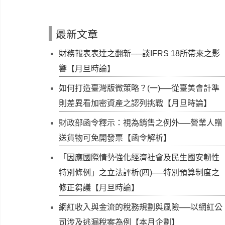
最新文章
財務報表表達之翻新──談IFRS 18所帶來之影
響【月旦時論】
如何打造臺灣版微策略？(一)──從臺美會計準
則差異看加密資產之認列挑戰【月旦時論】
財政部函令釋示：視為銷售之例外──營業人贈
送貨物可免開發票【函令解析】
「因應國際情勢強化經濟社會及民生國安韌性
特別條例」之立法評析(四)──特別預算制度之
修正芻議【月旦時論】
網紅收入與金流的稅務規劃與風險──以網紅公
司涉及逃漏稅案為例【本月企劃】