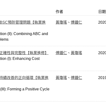
作者
日期
與BSC預防管理問題【執業進
黃瓊瑤
、
傅鍾仁
202
ion (II): Combining ABC and
blems
的正確性與完整性【執業進修】
傅鍾仁
、
黃瓊瑤
202
ion (I): Enhancing Cost
成持續改善的正向循環【執業進
黃瓊瑤
、
傅鍾仁
201
(III): Forming a Positive Cycle