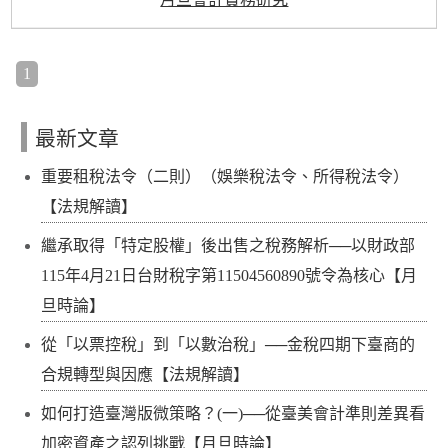
1
最新文章
重要租稅法令（二則）（娛樂稅法令、所得稅法令）
【法規解讀】
繼承取得「特定股權」後出售之稅務解析──以財政部
115年4月21日台財稅字第11504560890號令為核心【月
旦時論】
從「以票控稅」到「以數治稅」──金稅四期下臺商的
合規轉型與因應【法規解讀】
如何打造臺灣版微策略？(一)──從臺美會計準則差異看
加密資產之認列挑戰【月旦時論】