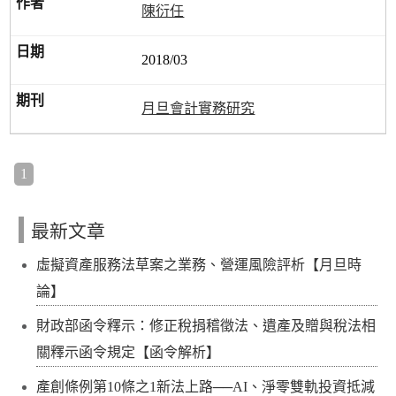
陳衍任
2018/03
月旦會計實務研究
1
最新文章
虛擬資產服務法草案之業務、營運風險評析【月旦時
論】
財政部函令釋示：修正稅捐稽徵法、遺產及贈與稅法相
關釋示函令規定【函令解析】
產創條例第10條之1新法上路──AI、淨零雙軌投資抵減