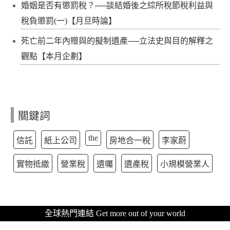
婚姻是否有懲罰稅？──談結婚後之綜所稅節稅利益與
稅負懲罰(一)【月旦時論】
死亡前二年內贈與的擬制遺產──立法史與目的解釋之
觀點【本月企劃】
關鍵詞
the
信託
紙上公司
房地合一稅
李家蔚
實物抵繳
營業稅
遺囑
遺產稅
小規模營業人
全球熱門連結 Get more out of your world