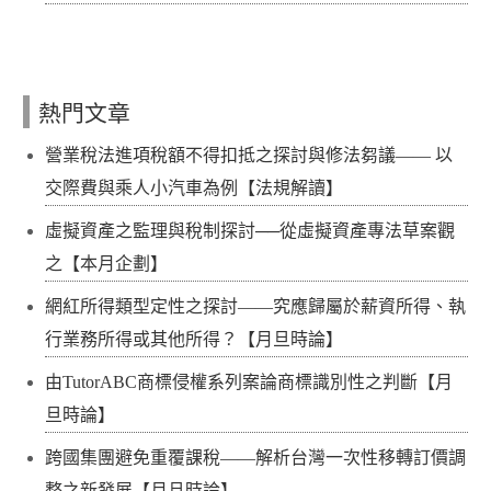
熱門文章
營業稅法進項稅額不得扣抵之探討與修法芻議—— 以
交際費與乘人小汽車為例【法規解讀】
虛擬資產之監理與稅制探討──從虛擬資產專法草案觀
之【本月企劃】
網紅所得類型定性之探討——究應歸屬於薪資所得、執
行業務所得或其他所得？【月旦時論】
由TutorABC商標侵權系列案論商標識別性之判斷【月
旦時論】
跨國集團避免重覆課稅——解析台灣一次性移轉訂價調
整之新發展【月旦時論】