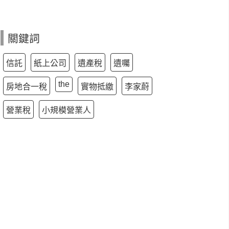
關鍵詞
信託
紙上公司
遺產稅
遺囑
the
房地合一稅
實物抵繳
李家蔚
營業稅
小規模營業人