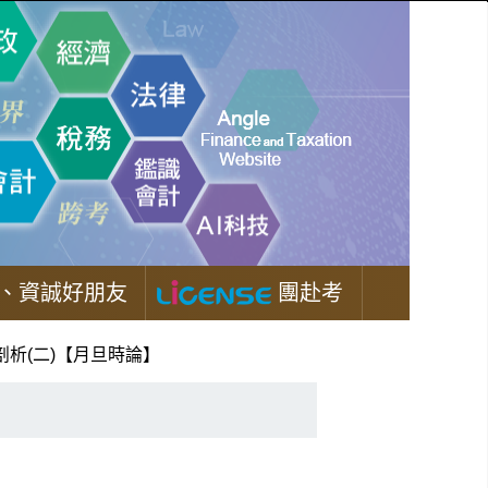
、資誠好朋友
團赴考
析(二)【月旦時論】