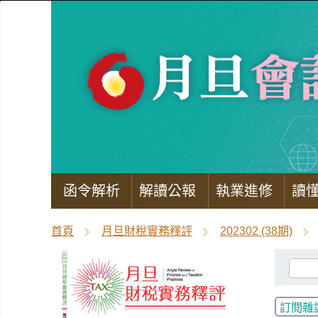
函令解析
解讀公報
執業進修
讀
首頁
月旦財稅實務釋評
202302 (38期)
訂閱雜