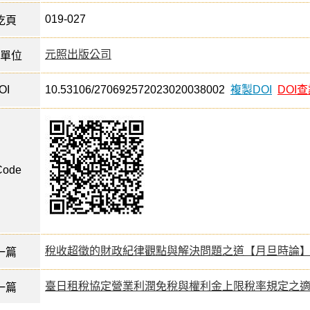
019-027
訖頁
元照出版公司
單位
OI
10.53106/270692572023020038002
複製DOI
DOI
ode
稅收超徵的財政紀律觀點與解決問題之道【月旦時論
一篇
臺日租稅協定營業利潤免稅與權利金上限稅率規定之
一篇