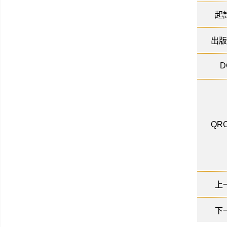
起
出版
D
QRC
上
下