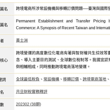
跨境電商所涉常設機構與移轉訂價問題──臺灣與國際發
篇名
Permanent Establishment and Transfer Pricing 
篇名
Commerce: A Synopsis of Recent Taiwan and Internati
黃士洲
者
跨境營運的高度數位化電商有著與智財權共生綜效等
念、導入主要目的測試、全球數位稅制等。我國宜認
核心
倒相輔相成，同時推動跨境電商落地營運。
全球最低稅負
、
常設機構
、
移轉訂價
、
跨境電商落地
鍵詞
月旦財稅實務釋評
名
202302 (38期)
數