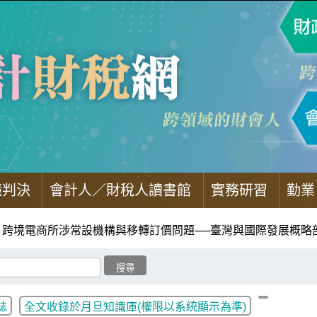
懂判決
會計人／財稅人讀書館
實務研習
勤業
跨境電商所涉常設機構與移轉訂價問題──臺灣與國際發展概略剖
誌
全文收錄於月旦知識庫(權限以系統顯示為準)