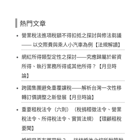
熱門文章
營業稅法進項稅額不得扣抵之探討與修法芻議
—— 以交際費與乘人小汽車為例【法規解讀】
網紅所得類型定性之探討——究應歸屬於薪資
所得、執行業務所得或其他所得？【月旦時
論】
跨國集團避免重覆課稅——解析台灣一次性移
轉訂價調整之新發展【月旦時論】
重要租稅法令（六則）（稅捐稽徵法令、營業
稅法令、所得稅法令、實質法規）【環顧租稅
要聞】