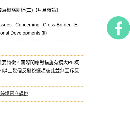
展概略剖析(二)【月旦時論】
Issues Concerning Cross-Border E-
onal Developments (II)
重要特徵。國際間應對措施有擴大PE概
知以上幾個反避稅選項彼此並無互斥反
、
跨境電商課稅