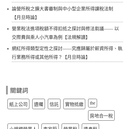
論營所稅之擴大書審制與中小型企業所得課稅法制
【月旦時論】
營業稅法進項稅額不得扣抵之探討與修法芻議—— 以
交際費與乘人小汽車為例【法規解讀】
網紅所得類型定性之探討——究應歸屬於薪資所得、執
行業務所得或其他所得？【月旦時論】
關鍵詞
the
紙上公司
遺囑
信託
實物抵繳
房地合一稅