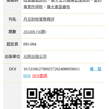
關鍵詞
核實課徵原則
、
電子支付機構管理條例
、
營利
事業所得稅
、
擴大書面審核
刊名
月旦財稅實務釋評
期數
202408 (56期)
起訖頁
091-094
出版單位
元照出版公司
DOI
10.53106/270692572024080056011
複製
DOI
DOI查詢