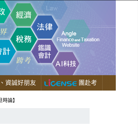
、資誠好朋友
團赴考
旦時論】