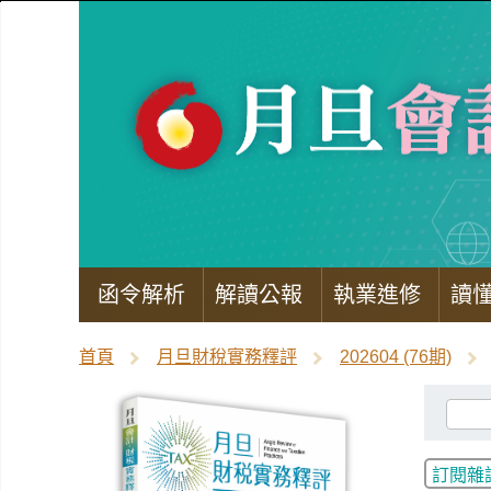
函令解析
解讀公報
執業進修
讀
首頁
月旦財稅實務釋評
202604 (76期)
訂閱雜