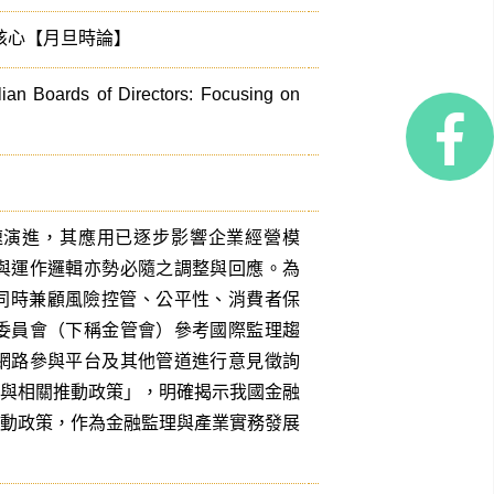
核心【月旦時論】
alian Boards of Directors: Focusing on
AI）技術之快速演進，其應用已逐步影響企業經營模
與運作邏輯亦勢必隨之調整與回應。為
，同時兼顧風險控管、公平性、消費者保
委員會（下稱金管會）參考國際監理趨
網路參與平台及其他管道進行意見徵詢
則與相關推動政策」，明確揭示我國金融
推動政策，作為金融監理與產業實務發展