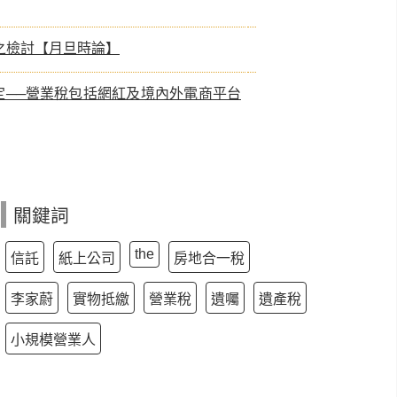
之檢討【月旦時論】
定──營業稅包括網紅及境內外電商平台
關鍵詞
the
信託
紙上公司
房地合一稅
李家蔚
實物抵繳
營業稅
遺囑
遺產稅
小規模營業人