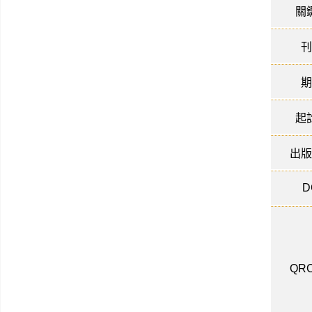
關
刊
期
起
出版
D
QRC