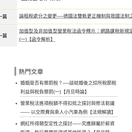
論租稅處分之變更──德國法雙軌更正機制與我國法制
一篇
加值型及非加值型營業稅法函令釋示：網路課稅新規
一篇
(一)【函令解析】
熱門文章
婚姻是否有懲罰稅？──談結婚後之綜所稅節稅
利益與稅負懲罰(一)【月旦時論】
營業稅法進項稅額不得扣抵之探討與修法芻議
—— 以交際費與乘人小汽車為例【法規解讀】
網紅所得類型定性之探討——究應歸屬於薪資