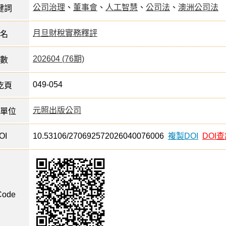
公司治理
、
董事會
、
人工智慧
、
公司法
、
澳洲公司法
鍵詞
月旦財稅實務釋評
名
202604 (76期)
數
049-054
訖頁
元照出版公司
單位
OI
10.53106/270692572026040076006
複製DOI
DOI
ode