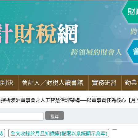
懂判決
會計人／財稅人讀書館
實務研習
勤業
探析澳洲董事會之人工智慧治理架構──以董事責任為核心【月
誌
全文收錄於月旦知識庫(權限以系統顯示為準)