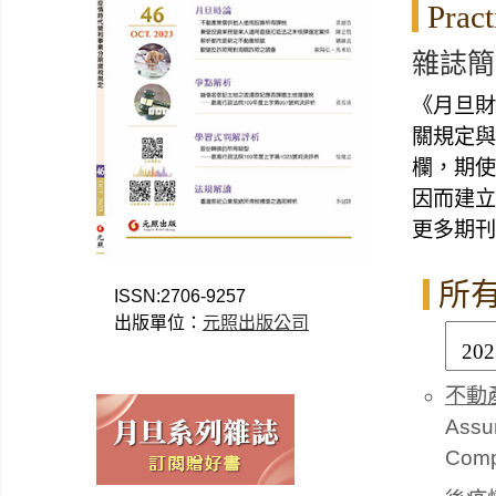
Pract
雜誌簡
《月旦財
關規定與
欄，期使
因而建立
更多期刊
所
ISSN:2706-9257
出版單位：
元照出版公司
不動
Assum
Comp