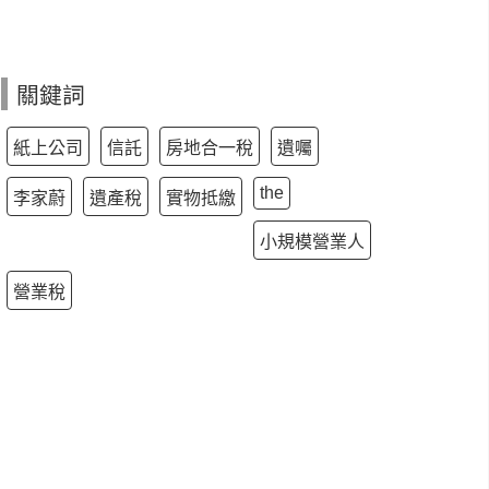
關鍵詞
紙上公司
信託
房地合一稅
遺囑
the
李家蔚
遺產稅
實物抵繳
小規模營業人
營業稅