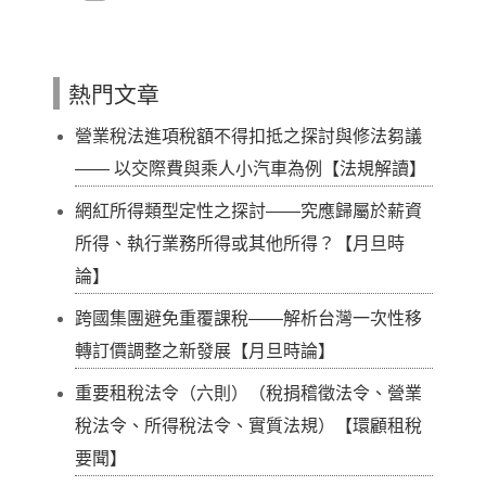
熱門文章
營業稅法進項稅額不得扣抵之探討與修法芻議
—— 以交際費與乘人小汽車為例【法規解讀】
網紅所得類型定性之探討——究應歸屬於薪資
所得、執行業務所得或其他所得？【月旦時
論】
跨國集團避免重覆課稅——解析台灣一次性移
轉訂價調整之新發展【月旦時論】
重要租稅法令（六則）（稅捐稽徵法令、營業
稅法令、所得稅法令、實質法規）【環顧租稅
要聞】