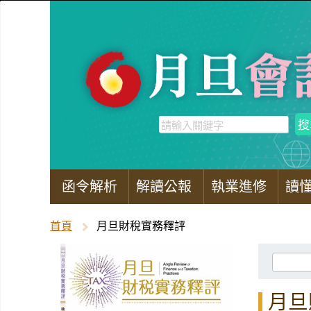
函令解析
解讀公報
執業進修
讀
首頁
月旦財稅實務釋評
月旦財