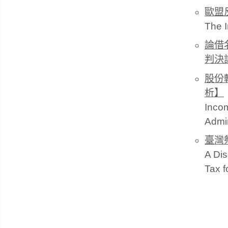
歐盟
The I
論借
判決
股份
析】
Inco
Admin
臺灣
A Dis
Tax f