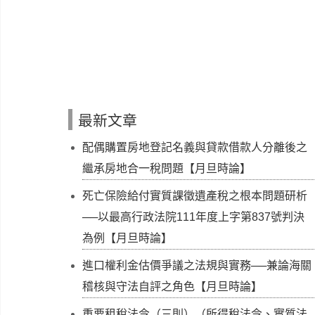
最新文章
配偶購置房地登記名義與貸款借款人分離後之
繼承房地合一稅問題【月旦時論】
死亡保險給付實質課徵遺產稅之根本問題研析
──以最高行政法院111年度上字第837號判決
為例【月旦時論】
進口權利金估價爭議之法規與實務──兼論海關
稽核與守法自評之角色【月旦時論】
重要租稅法令（三則）（所得稅法令、實質法