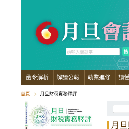
函令解析
解讀公報
執業進修
讀
首頁
月旦財稅實務釋評
月旦財