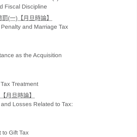
 Fiscal Discipline
罰(一)【月旦時論】
Penalty and Marriage Tax
ance as the Acquisition
 Tax Treatment
【月旦時論】
s and Losses Related to Tax:
to Gift Tax