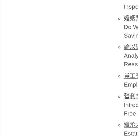
Inspe
婚姻
Do W
Savin
論以
Analy
Reas
員工
Empl
營利
Intro
Free 
繼承
Estat