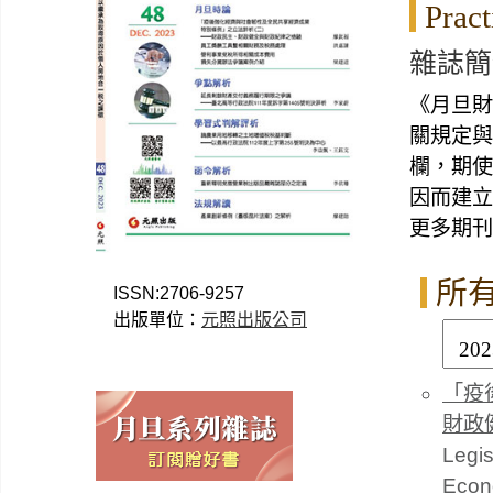
Pract
雜誌簡
《月旦財
關規定與
欄，期使
因而建立
更多期刊
所
ISSN:2706-9257
出版單位：
元照出版公司
「疫
財政
Legis
Econo