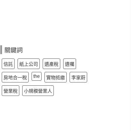
關鍵詞
信託
紙上公司
遺產稅
遺囑
the
房地合一稅
實物抵繳
李家蔚
營業稅
小規模營業人