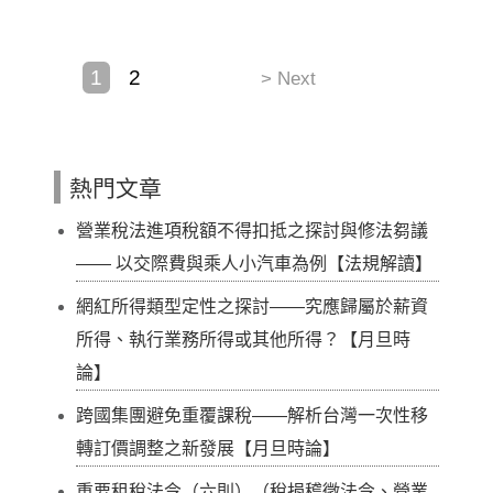
1
2
> Next
熱門文章
營業稅法進項稅額不得扣抵之探討與修法芻議
—— 以交際費與乘人小汽車為例【法規解讀】
網紅所得類型定性之探討——究應歸屬於薪資
所得、執行業務所得或其他所得？【月旦時
論】
跨國集團避免重覆課稅——解析台灣一次性移
轉訂價調整之新發展【月旦時論】
重要租稅法令（六則）（稅捐稽徵法令、營業