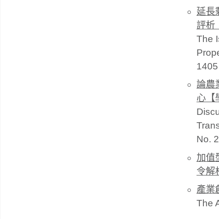
延長
評析
The I
Prope
1405
論農
心【
Discu
Trans
No. 
加值
令解
產業
The A