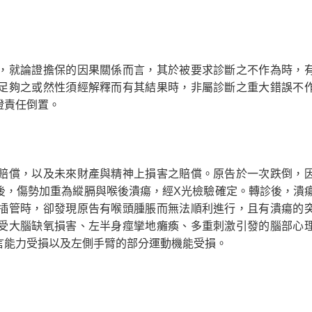
，就論證擔保的因果關係而言，其於被要求診斷之不作為時，
足夠之或然性須經解釋而有其結果時，非屬診斷之重大錯誤不
證責任倒置。
賠償，以及未來財產與精神上損害之賠償。原告於一次跌倒，
後，傷勢加重為縱膈與喉後潰瘍，經X光檢驗確定。轉診後，潰
插管時，卻發現原告有喉頭腫脹而無法順利進行，且有潰瘍的
受大腦缺氧損害、左半身痙攣地癱瘓、多重刺激引發的腦部心
言能力受損以及左側手臂的部分運動機能受損。