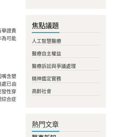
焦點議題
有舉證責
作為可能
人工智慧醫療
醫療自主權益
醫療訴訟與爭議處理
因嘴含塑
精神鑑定實務
瘍處已由
高齡社會
突發性穿
理綜合症
熱門文章