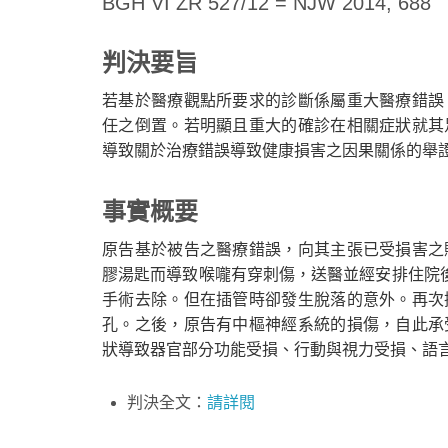
BGH VI ZR 527/12 = NJW 2014, 688
判決要旨
若基於醫療觀點所要求的診斷係屬重大醫療錯誤
任之倒置。若明顯且重大的確診在相關症狀就其
導致關於治療錯誤導致健康損害之因果關係的舉
Home
事實概要
原告基於被告之醫療錯誤，向其主張已受損害之
膠湯匙而導致喉嚨有穿刺傷，送醫並經安排住院
手術去除。但在插管時卻發生脫落的意外。再次
孔。之後，原告有中樞神經系統的損傷，自此承
狀導致器官部分功能受損、行動與視力受損、語
判決全文：
請詳閱