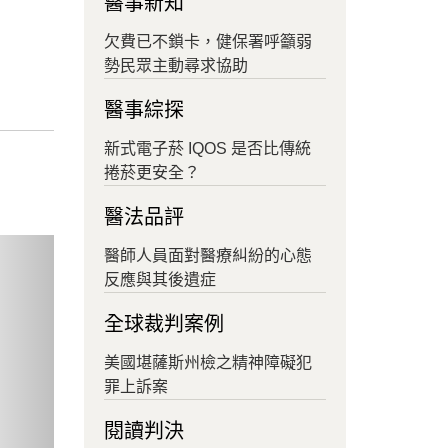
醫事新知
欠費已不鎖卡，健保署呼籲弱
勢民眾主動尋求協助
醫事綜探
新式電子菸 IQOS 是否比傳統
捲菸更安全？
醫法品評
ext
醫師人員面對醫療糾紛的心態
反應與其後遺症
全球裁判案例
美國堪薩斯州檢之精神障礙犯
罪上訴案
閱讀判決