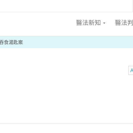
醫法新知
醫法
吞食湯匙案
A