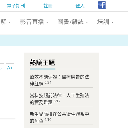
電子期刊
註冊
登入
判解
影音直播
圖書/雜誌
培訓
熱議主題
-
A+
療效不能保證：醫療廣告的法
6/24
律紅線
當科技超前法律：人工生殖法
6/17
的實務難題
新生兒篩檢在公共衛生體系中
6/10
的角色