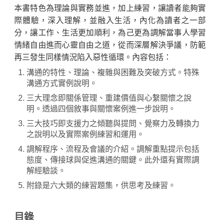
本書特色為理論與實務並進，加上練習，讓讀者能夠實
際體驗，深入理解，並融入生活，內化為讀者之一部
分，讓工作、生活更加順利，為己更為調解當事人學習
情緒自由進而心靈自由之道，從而深層解決爭議，防範
再三發生同樣情況陷入惡性循環。內容包括：
溝通的特性、理論、複雜與困難及突破方式。特殊
溝通方式實例說明。
三大理念即關係管理、重建價值與心繫關懷之說
明。透過四個敘事與關懷案例進一步說明。
三大技巧即支援力之傾聽與提問、覺察力及轉換力
之說明以及實際案例練習和運用。
調解程序、流程及會議的介紹。調解重點提示包括
態度、傳接球與促進溝通的關鍵。此外還有實際調
解經驗談。
附錄是六大類的練習題集，供思考及練習。
目錄