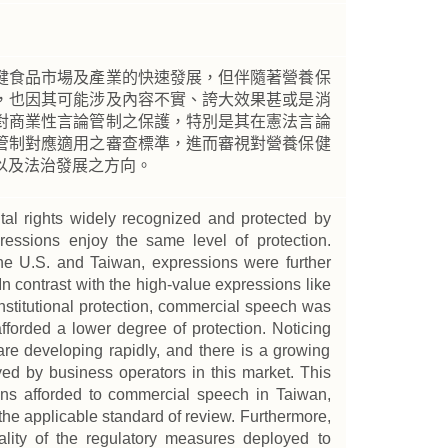
健食品市場及產業的快速發展，但伴隨著營養保
，也因其可能涉及內容不實、誇大效果甚或是消
對商業性言論管制之保護，特別是其在憲法言論
管制對應適用之審查標準，進而審視對營養保健
以及法治發展之方向。
al rights widely recognized and protected by
pressions enjoy the same level of protection.
the U.S. and Taiwan, expressions were further
In contrast with the high-value expressions like
nstitutional protection, commercial speech was
fforded a lower degree of protection. Noticing
are developing rapidly, and there is a growing
ed by business operators in this market. This
tions afforded to commercial speech in Taiwan,
the applicable standard of review. Furthermore,
nality of the regulatory measures deployed to