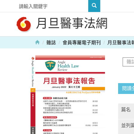
月旦醫事法網
雜誌
會員專屬電子期刊
月旦醫事法
閱讀
篇名
並列