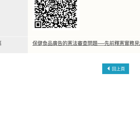
篇
保健食品廣告的憲法審查問題──先前釋憲實務
回上頁