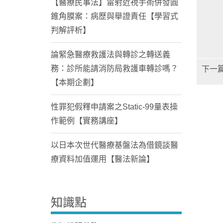
【醫療民事法】雷射近視手術併發圓
錐角膜案：病歷與舉證責任【學習式
判解評析】
論緊急醫療救護法與轉診之轉送義
務：診所能請消防局救護車轉診嗎？
下一
【本期企劃】
性罪犯假釋申請案之Static-99量表操
作範例【實務講座】
以日本次世代醫療基盤法為借鏡談醫
療資料加值運用【醫法新論】
知識點