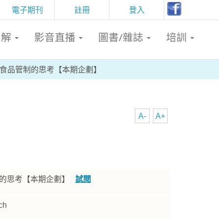
電子期刊
註冊
登入
判解
影音直播
圖書/雜誌
培訓
健食品管制的思考【本期企劃】
A-
A+
制的思考【本期企劃】
試閱
ch