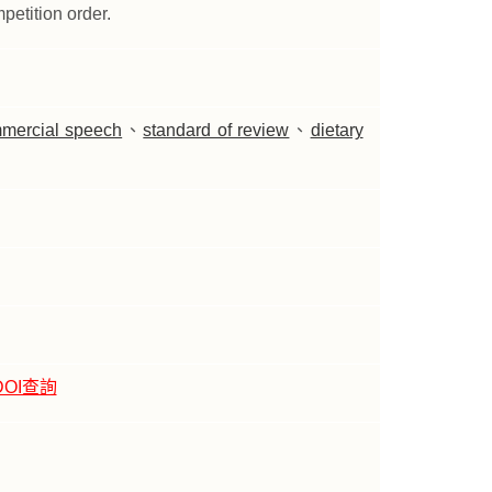
etition order.
mercial speech
、
standard of review
、
dietary
DOI查詢