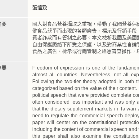
張愷致
摘要
國人對食品營養攝取之重視，帶動了我國營養保
健食品競爭而出現的各類廣告、標示及行銷手段
費者詐欺而有管制之必要。本文檢析我國及美國
自由保護脈絡下所受之保護，以及對商業性言論
食品之廣告、標示或行銷管制之違憲審查操作，
摘要
Freedom of expression is one of the fundament
almost all countries. Nevertheless, not all ex
Following the two-tier theory adopted in both 
categorized based on the value of their content. 
political speech that were provided complete co
often considered less important and was only a
that the dietary supplement markets in Taiwan 
need to regulate the commercial speech deploy
paper will center on the constitutional protec
including the content of commercial speech and 
this paper shall also examine the constitutio