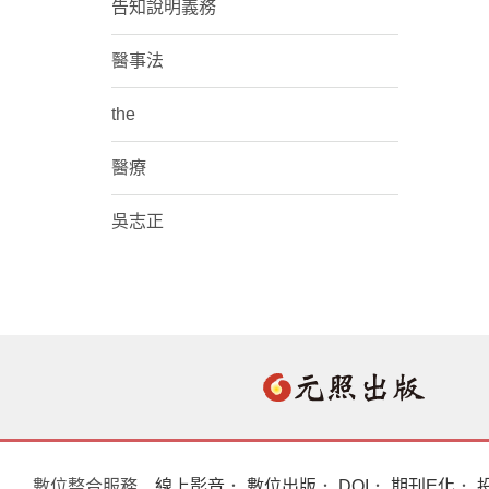
告知說明義務
醫事法
the
醫療
吳志正
數位整合服務
線上影音
．
數位出版
．
DOI
．
期刊E化
．