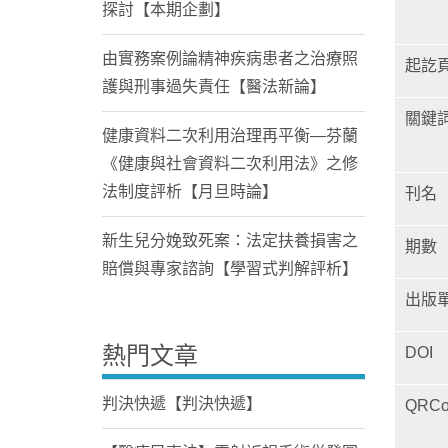
探討【本期企劃】
由實務案例論精神疾病患者之治療照
起訖
護與刑事過失責任【醫法新論】
關鍵
健康資料二次利用治理再平衡—芬蘭
《健康與社會資料二次利用法》之修
法制度評析【月旦時論】
刊名
新生兒分娩致死案：法定扶養損害之
期數
賠償與專家諮詢【學習式判解評析】
出版
熱門文章
DOI
判決快遞【判決快遞】
QRCo