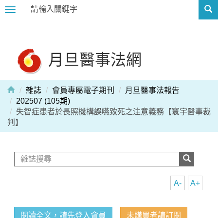
Toggle
navigation
月旦醫事法網
雜誌
會員專屬電子期刊
月旦醫事法報告
202507 (105期)
失智症患者於長照機構誤嚥致死之注意義務【寰宇醫事裁
判】
A-
A+
閱讀全文，請先登入會員
未購買者請訂閱