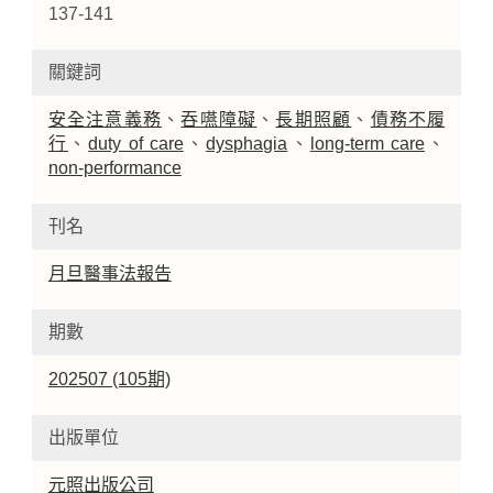
137-141
關鍵詞
安全注意義務
、
吞嚥障礙
、
長期照顧
、
債務不履
行
、
duty of care
、
dysphagia
、
long-term care
、
non-performance
刊名
月旦醫事法報告
期數
202507 (105期)
出版單位
元照出版公司