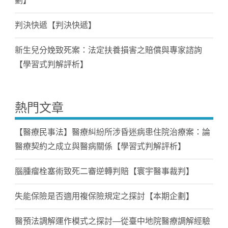
劃】
判決快遞【判決快遞】
新生兒分娩致死案：法定扶養損害之賠償與專家諮詢
【學習式判解評析】
熱門文章
【醫療民事法】醫療糾紛所涉昏迷病患住院治療案：論
醫療契約之成立與醫病關係【學習式判解評析】
腦腫瘤栓塞術致死二審逆轉判賠【寰宇醫事裁判】
失能保險是否適用複保險規定之探討【本期企劃】
醫預法調解運作模式之探討—從臺中地院醫療調解經驗