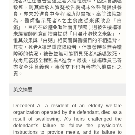
死者A住在被告營運之老人福祉機構，因進食誤嚥
致死，則其繼承人質疑被告機構未依醫囑提供餐
食，亦未於進食中全程協助與監視。高等法院認
為，醫師指示死者A之主食應從米飯改為「白
粥」，目的在於避免嘔吐而非誤嚥；則被告機構雖
未經醫師同意而擅自提供「用湯汁泡軟之米飯」，
惟其效果與「白粥」相同而與醫囑目的不相違背。
其次，死者A雖是重度障礙者，但事發時並無吞嚥
障礙的情況，被告並無可能預見死者A誤嚥致死，
故尚無義務全程監看A進食。最後，機構職員已善
盡安全注意義務，事發當下也有善盡危機處理之
責。
英文摘要
Decedent A, a resident of an elderly welfare
organization operated by the defendant, died as a
result of swallowing. A’s heirs challenged the
defendant’s failure to follow the physician’s
instructions to provide meals, and its failure to