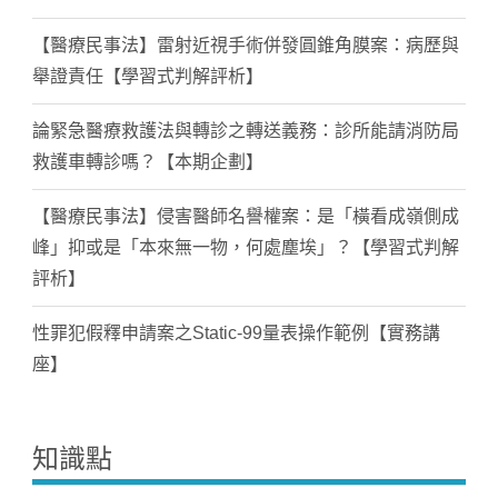
【醫療民事法】雷射近視手術併發圓錐角膜案：病歷與
舉證責任【學習式判解評析】
論緊急醫療救護法與轉診之轉送義務：診所能請消防局
救護車轉診嗎？【本期企劃】
【醫療民事法】侵害醫師名譽權案：是「橫看成嶺側成
峰」抑或是「本來無一物，何處塵埃」？【學習式判解
評析】
性罪犯假釋申請案之Static-99量表操作範例【實務講
座】
知識點