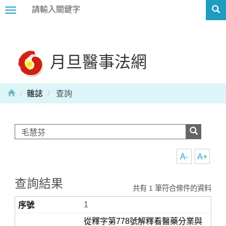
Toggle
navigation
月旦醫事法網
雜誌
查詢
A-
A+
查詢結果
共有 1 筆符合條件的資料
1
從釋字第778號解釋看醫藥分業與