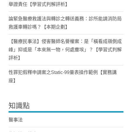
舉證責任【學習式判解評析】
論緊急醫療救護法與轉診之轉送義務：診所能請消防局
救護車轉診嗎？【本期企劃】
【醫療民事法】侵害醫師名譽權案：是「橫看成嶺側成
峰」抑或是「本來無一物，何處塵埃」？【學習式判解
評析】
性罪犯假釋申請案之Static-99量表操作範例【實務講
座】
知識點
醫事法