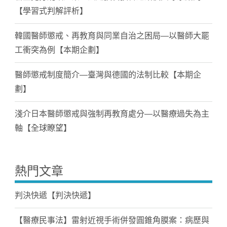
【學習式判解評析】
韓國醫師懲戒、再教育與同業自治之困局—以醫師大罷
工衝突為例【本期企劃】
醫師懲戒制度簡介—臺灣與德國的法制比較【本期企
劃】
淺介日本醫師懲戒與強制再教育處分—以醫療過失為主
軸【全球瞭望】
熱門文章
判決快遞【判決快遞】
【醫療民事法】雷射近視手術併發圓錐角膜案：病歷與