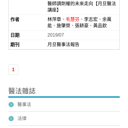
醫師調劑權的未來走向【月旦醫法
講座】
林萍章
、
毛慧芬
、
李志宏
、
余萬
能
、
施肇榮
、
張耕豪
、
黃品欽
2019/07
月旦醫事法報告
Home
1
醫法雜誌
醫事法
法律