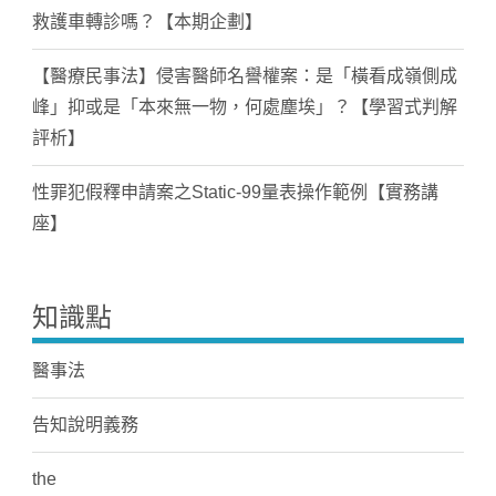
救護車轉診嗎？【本期企劃】
【醫療民事法】侵害醫師名譽權案：是「橫看成嶺側成
峰」抑或是「本來無一物，何處塵埃」？【學習式判解
評析】
性罪犯假釋申請案之Static-99量表操作範例【實務講
座】
知識點
醫事法
告知說明義務
the