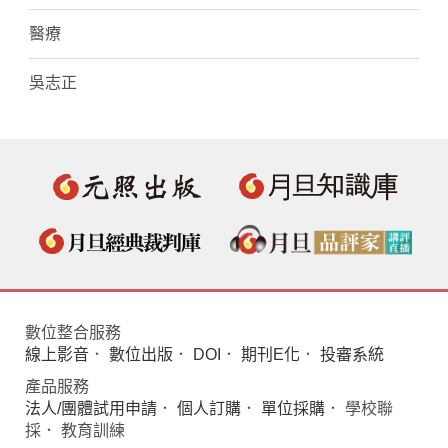
醫療
吳志正
數位整合服務
線上影音
．
數位出版
．
DOI
．
期刊E化
．
投審系統
產品服務
法人/團體試用申請
．
個人訂購
．
單位採購
． 學校聯
採． 教育訓練