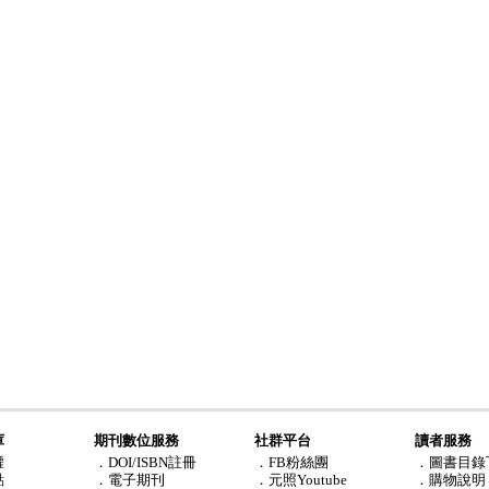
庫
期刊數位服務
社群平台
讀者服務
權
．DOI/ISBN註冊
．FB粉絲團
．圖書目錄
點
．電子期刊
．元照Youtube
．購物說明