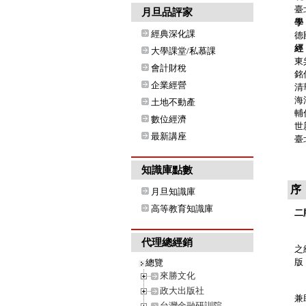
臺
月旦品評家
學
經典深化課
德
經
大學課堂/私慕課
東
會計財稅
銘
企業經營
清
海
土地不動產
輔
數位經濟
世
最新講座
臺
知識庫點數
序
月旦知識庫
高等教育知識庫
二
《
代理總經銷
之
版
總覽
來勝文化
儘
政大出版社
兼
台灣金融研訓院