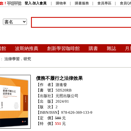
登入‧加入會員
|
購物車
|
購書服務
|
會員專區
|
會員Q
書館
波斯納推薦
創新學習咖啡館
購書
雜誌
月
：
法律學習．研究
債務不履行之法律效果
【作 者】
游進發
【書 號】
5D520RB
【出版社】
元照出版公司
【出 版】
2024/01
【版 次】
2
【ISBN/ISSN】978-626-369-133-9
【定 價】
580
元
【特 價】
551
元