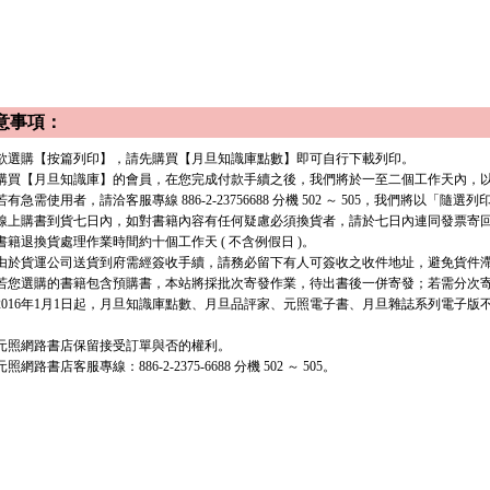
意事項：
. 欲選購【按篇列印】，請先購買【月旦知識庫點數】即可自行下載列印。
. 購買【月旦知識庫】的會員，在您完成付款手續之後，我們將於一至二個工作天內，以 e
有急需使用者，請洽客服專線 886-2-23756688 分機 502 ～ 505，我們將以「隨選
. 線上購書到貨七日內，如對書籍內容有任何疑慮必須換貨者，請於七日內連同發票寄
. 書籍退換貨處理作業時間約十個工作天 ( 不含例假日 )。
. 由於貨運公司送貨到府需經簽收手續，請務必留下有人可簽收之收件地址，避免貨件
. 若您選購的書籍包含預購書，本站將採批次寄發作業，待出書後一併寄發；若需分次寄發
. 2016年1月1日起，月旦知識庫點數、月旦品評家、元照電子書、月旦雜誌系列電子
. 元照網路書店保留接受訂單與否的權利。
 元照網路書店客服專線：886-2-2375-6688 分機 502 ～ 505。