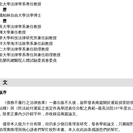
北大學法律學系專任教授
 歷
國柏林自由大學法學博士
 歷
吳大學法律學系兼任教授
傳大學兼任教授
華大學科技法律研究所兼任副教授
洋大學海洋法政學系兼任副教授
仁大學法律學系兼任助理教授
新大學法律學系專任與兼任助理教授
北榮民總醫院人體試驗委員會委員
 文
版序
債務不履行之法律效果》一書出版不久後，旋即發表兩篇關於遲延損害賠償
結構》與《民法給付遲延之規定作為舉證責任分配之典範─最高法院107年度台
，除更正書內少許錯字外，亦收錄這兩篇論文。
管本人能力十分有限，但仍多少個日夜埋首研究，發表學術論文，只圖能對
助理萬惟理與熱心讀者們幫忙校對本書。本人在此由衷感謝您們的幫忙。