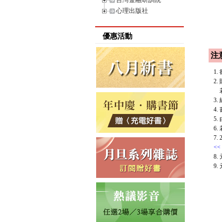
心理出版社
優惠活動
注
1
2
若
3
4
5
6
7
<<
8
9.