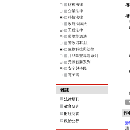
財稅法律
‧
企業法律
‧
科技法律
壹
政府採購法
貳
工程法律
一
環境能源法
二
警政‧移民法
三
生物科技與法律
四
參
月旦匯豐專題系列
一
元照智勝系列
二
安全與移民
肆
電子書
一
二
三
雜誌
伍
法律期刊
教育研究
作
財經商管
政治公行
游
現