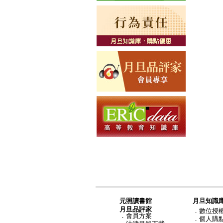
元照讀書館
月旦知識
月旦品評家
．
數位授
．
會員方案
．
個人購