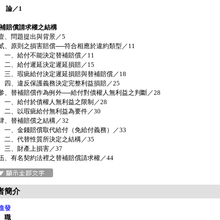
導 論／1
替補賠償請求權之結構
、問題提出與背景／5
、原則之損害賠償──符合相應於違約類型／11
、給付不能決定替補賠償／11
、給付遲延決定遲延損賠／15
、瑕疵給付決定遲延損賠與替補賠償／18
、違反保護義務決定完整利益損賠／25
、替補賠償作為例外──給付對債權人無利益之判斷／28
、給付於債權人無利益之限制／28
、以瑕疵給付無利益為要件／30
、替補賠償之結構／32
、金錢賠償取代給付（免給付義務）／33
、代替性質所決定之結構／35
、財產上損害／37
、有名契約法裡之替補賠償請求權／44
者簡介
進發
 職