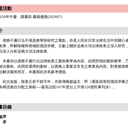
題活動
2026年中慶．購書節-書籍優惠(202607)
介
務不履行法不僅是教學與研究之重點，亦是人民於日常法律生活中所關心者
效果，即解除權與替補賠償請求權。文獻上關於這兩大項法律效果之深入研究
且深入分析這兩大項法律效果。
書亦以債務不履行法法律效果之案例教學為內容。此間所指的案例教學，乃
解決案例。此間所選擇的案例，以實務上重要且常見之事實為內容。對掌握債
法解決案例而言，本書因此亦有參考價值。
次改版，除更正若干錯字外，亦新增兩篇論文，即《遲延損害賠償請求權之
為舉證責任分配之典範──最高法院107年度台上字第526號民事判決》。
書目錄
版序
 序