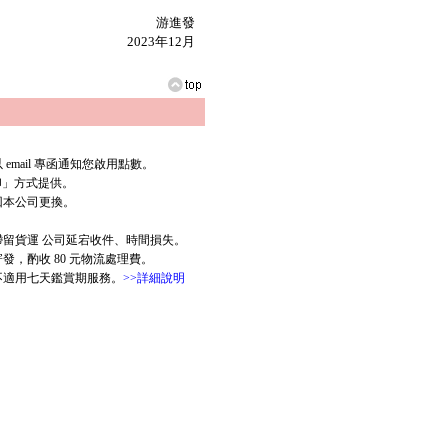
游進發
2023年12月
mail 專函通知您啟用點數。
列印」方式提供。
回本公司更換。
滯留貨運 公司延宕收件、時間損失。
，酌收 80 元物流處理費。
版不適用七天鑑賞期服務。
>>詳細說明