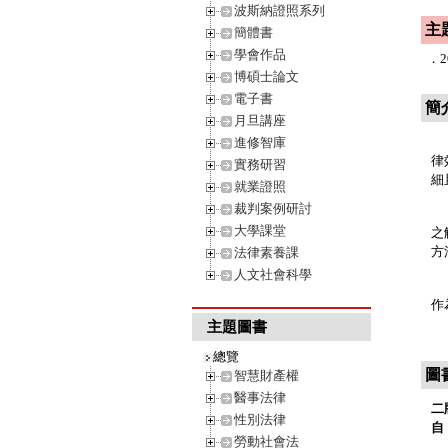
波斯納證照系列
主
簡體書
學會作品
．
博碩士論文
電子書
簡
月旦講座
債
進修智庫
律
實務研習
細
就業證照
裁判案例研討
本
大學課堂
之
方
法律素養課
人文社會科學
此
作
主題圖書
總覽
圖
智慧財產權
醫事法律
二
性別法律
自
勞動社會法