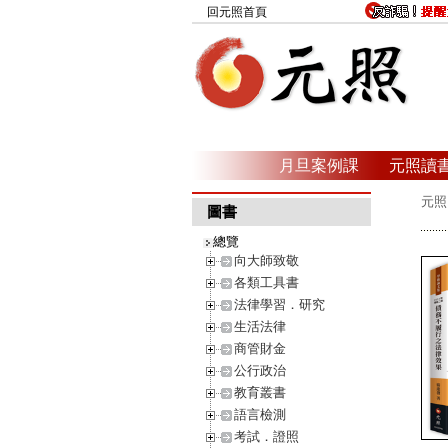
回元照首頁
月旦案例課
元照讀
元照
圖書
總覽
向大師致敬
各類工具書
法律學習．研究
生活法律
商管財金
公行政治
教育叢書
語言檢測
考試．證照