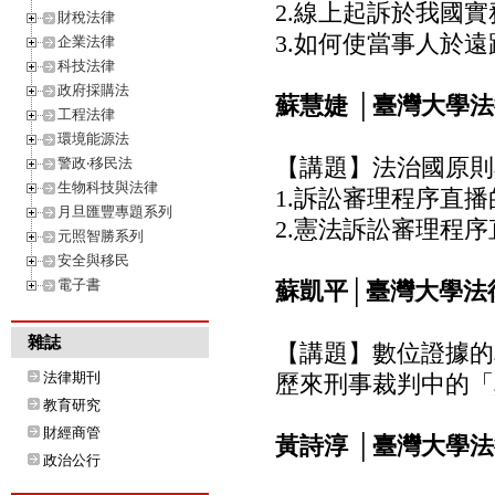
2.線上起訴於我國
財稅法律
3.如何使當事人於
企業法律
科技法律
政府採購法
蘇慧婕 │臺灣大學
工程法律
環境能源法
【講題】法治國原則
警政‧移民法
生物科技與法律
1.訴訟審理程序直
月旦匯豐專題系列
2.憲法訴訟審理程
元照智勝系列
安全與移民
電子書
蘇凱平│臺灣大學法
雜誌
【講題】數位證據的
法律期刊
歷來刑事裁判中的「
教育研究
財經商管
黃詩淳 │臺灣大學
政治公行