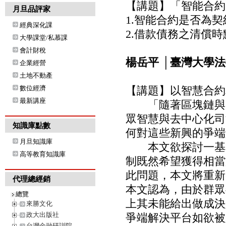
【講題】「智能合約
月旦品評家
1.智能合約是否為契約
經典深化課
2.借款債務之清償
大學課堂/私慕課
會計財稅
楊岳平 │臺灣大學
企業經營
土地不動產
數位經濟
【講題】以智慧合約
最新講座
「隨著區塊鏈與智
眾智慧與去中心化司法為
知識庫點數
何對這些新興的爭端
月旦知識庫
本文欲探討一基本
高等教育知識庫
制既然希望獲得相當
此問題，本文將重新
代理總經銷
本文認為，由於群眾
總覽
上其未能給出做成決
來勝文化
政大出版社
爭端解決平台如欲被
台灣金融研訓院