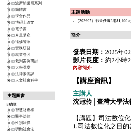
波斯納證照系列
簡體書
主題活動
學會作品
．
（202607）影音任選2場$1,499元
博碩士論文
電子書
簡介
月旦講座
進修智庫
實務研習
發表日期：
2025年0
就業證照
影片長度：
約2小時
裁判案例研討
大學課堂
內容簡介
法律素養課
【講座資訊】
人文社會科學
主講人
主題圖書
沈冠伶│臺灣大學法
總覽
智慧財產權
醫事法律
【講題】司法數位化
性別法律
1.司法數位化之目
勞動社會法