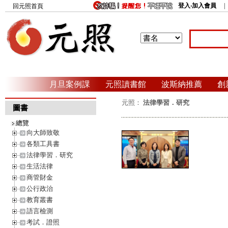
登入‧加入會員
回元照首頁
月旦案例課
元照讀書館
波斯納推薦
創
元照：
法律學習．研究
圖書
總覽
向大師致敬
各類工具書
法律學習．研究
生活法律
商管財金
公行政治
教育叢書
語言檢測
考試．證照