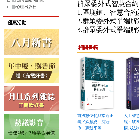
群眾委外式智慧合約
心理出版社
1.區塊鏈、智慧合
2.群眾委外式爭端
優惠活動
3.群眾委外式爭端
相關書籍
司法數位化與接近正
人工智
義／蘇慧婕．沈冠
礎：破
伶．蘇凱平等
構式法