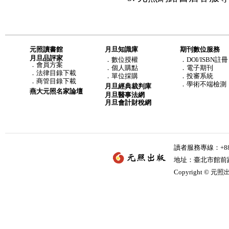
元照讀書館
月旦知識庫
期刊數位服務
月旦品評家
．
數位授權
．DOI/ISBN註冊
．
會員方案
．
個人購點
．電子期刊
．
法律目錄下載
．
單位採購
．投審系統
．
商管目錄下載
．學術不端檢測
月旦經典裁判庫
燕大元照名家論壇
月旦醫事法網
月旦會計財稅網
讀者服務專線：+886-
地址：臺北市館前路2
Copyright © 元照