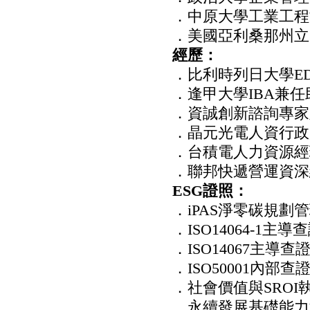
．中原大學工業工程
．美國亞利桑那州立
經歷：
．比利時列日大學E
．逢甲大學IBA兼
．資誠創新諮詢專家
．晶元光電人資行政
．台積電人力資源經
．聯邦快遞營運資深
ESG證照：
．iPAS淨零碳規劃
．ISO14064-1主導
．ISO14067主導查
．ISO50001內部查
．社會價值與SROI
．永續發展基礎能力