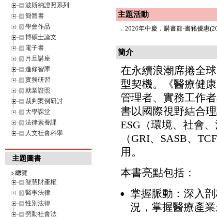
波斯納證照系列
主題活動
簡體書
學會作品
．
2026年中慶．購書節-書籍優惠(202
博碩士論文
電子書
簡介
月旦講座
在永續浪潮席捲全球
進修智庫
實務研習
型契機。《醫療健康
就業證照
管理者、實務工作者
裁判案例研討
書以國際視野結合理
大學課堂
法律素養課
ESG（環境、社會
人文社會科學
（GRI、SASB、TC
用。
主題圖書
本書亮點包括：
總覽
智慧財產權
掌握脈動：深入剖
醫事法律
性別法律
況，掌握醫療產業
勞動社會法