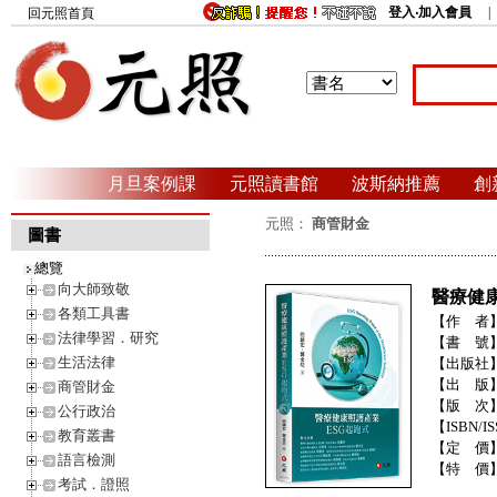
登入‧加入會員
回元照首頁
月旦案例課
元照讀書館
波斯納推薦
創
元照：
商管財金
圖書
總覽
向大師致敬
醫療健
各類工具書
【作 者
法律學習．研究
【書 號
生活法律
【出版社
【出 版
商管財金
【版 次
公行政治
【ISBN/IS
教育叢書
【定 價
語言檢測
【特 價
考試．證照