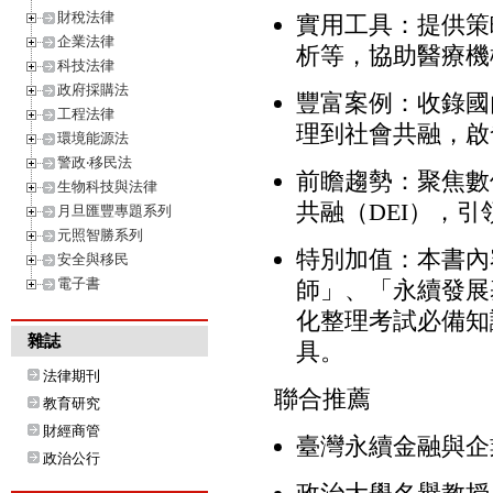
財稅法律
實用工具：提供策略
企業法律
析等，協助醫療機
科技法律
政府採購法
豐富案例：收錄國
工程法律
理到社會共融，啟
環境能源法
警政‧移民法
前瞻趨勢：聚焦數
生物科技與法律
共融（DEI），
月旦匯豐專題系列
元照智勝系列
特別加值：本書內
安全與移民
電子書
師」、「永續發展
化整理考試必備知
雜誌
具。
法律期刊
聯合推薦
教育研究
財經商管
臺灣永續金融與企
政治公行