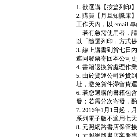
1. 欲選購【按篇列
2. 購買【月旦知識
工作天內，以 email
若有急需使用者，請洽客服專
以「隨選列印」方式
3. 線上購書到貨七
連同發票寄回本公司
4. 書籍退換貨處理作業
5. 由於貨運公司送
址，避免貨件滯留貨運
6. 若您選購的書籍
發；若需分次寄發，酌收
7. 2016年1月1
系列電子版不適用七
8. 元照網路書店保
9. 元照網路書店客服專線：8