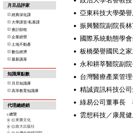
政治大學名譽教授
月旦品評家
亞東科技大學榮譽
經典深化課
大學課堂/私慕課
振興醫院副院長林
會計財稅
企業經營
國際系統動態學會
土地不動產
板橋榮譽國民之家
數位經濟
最新講座
永和耕莘醫院副院
知識庫點數
台灣醫療產業管理
月旦知識庫
精誠資訊科技公司
高等教育知識庫
綠易公司董事長 
代理總經銷
雲想科技／康晁健
總覽
來勝文化
政大出版社
台灣金融研訓院