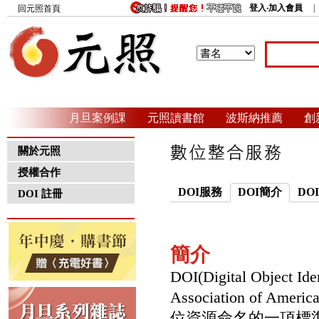
登入‧加入會員
回元照首頁
月旦案例課
元照讀書館
波斯納推薦
創
關於元照
授權合作
DOI服務
DOI簡介
DO
DOI 註冊
簡介
DOI(Digital Obj
Association of Am
位資源命名的一項標