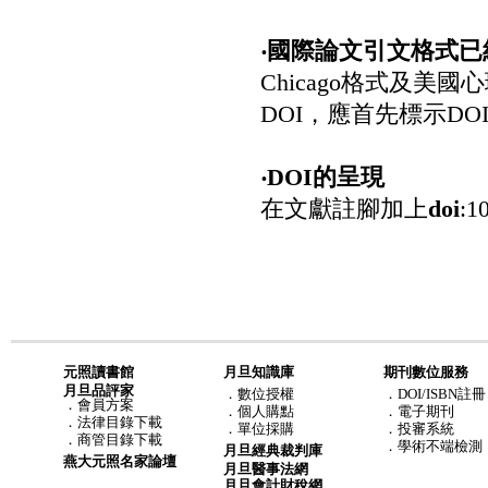
‧國際論文引文格式已
Chicago格式及美
DOI，應首先標示D
‧DOI的呈現
在文獻註腳加上
doi
:1
元照讀書館
月旦知識庫
期刊數位服務
月旦品評家
．
數位授權
．DOI/ISBN註冊
．
會員方案
．
個人購點
．電子期刊
．
法律目錄下載
．
單位採購
．投審系統
．
商管目錄下載
．學術不端檢測
月旦經典裁判庫
燕大元照名家論壇
月旦醫事法網
月旦會計財稅網