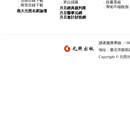
．
法律目錄下載
．
單位採購
．投審系統
．
商管目錄下載
．學術不端檢測
月旦經典裁判庫
燕大元照名家論壇
月旦醫事法網
月旦會計財稅網
讀者服務專線：+886-
地址：臺北市館前路2
Copyright © 元照