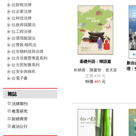
財稅法律
企業法律
科技法律
政府採購法
工程法律
環境能源法
警政‧移民法
生物科技與法律
月旦匯豐專題系列
基礎外語：韓語篇
新自
元照智勝系列
理：
朴柄善．陳慶智．曾天富
安全與移民
定價:450 元
電子書
特價:
405
元
雜誌
法律期刊
教育研究
財經商管
政治公行