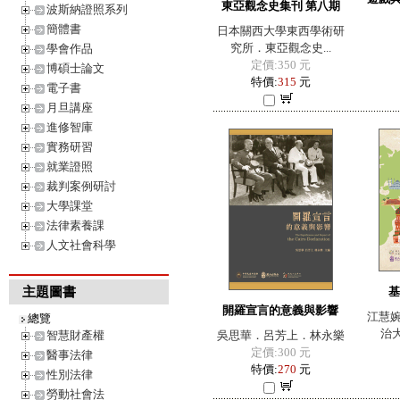
東亞觀念史集刊 第八期
波斯納證照系列
簡體書
日本關西大學東西學術研
究所．東亞觀念史...
學會作品
定價:350 元
博碩士論文
特價:
315
元
電子書
月旦講座
進修智庫
實務研習
就業證照
裁判案例研討
大學課堂
法律素養課
人文社會科學
主題圖書
基
開羅宣言的意義與影響
江慧
總覽
治大
智慧財產權
吳思華．呂芳上．林永樂
定價:300 元
醫事法律
特價:
270
元
性別法律
勞動社會法