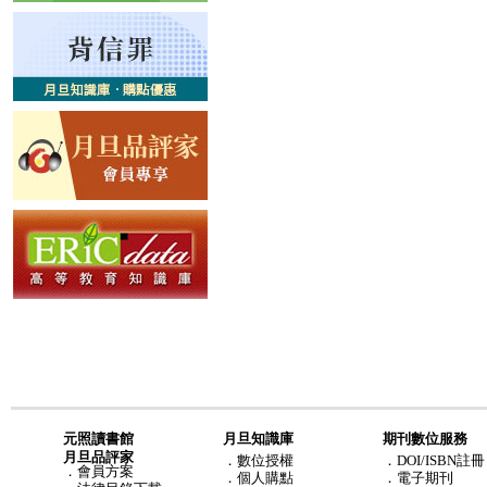
元照讀書館
月旦知識庫
期刊數位服務
月旦品評家
．
數位授權
．DOI/ISBN註冊
．
會員方案
．
個人購點
．電子期刊