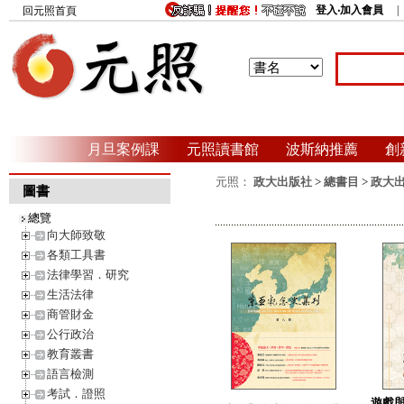
登入‧加入會員
回元照首頁
月旦案例課
元照讀書館
波斯納推薦
創
元照：
政大出版社
>
總書目
>
政大
圖書
總覽
向大師致敬
各類工具書
法律學習．研究
生活法律
商管財金
公行政治
教育叢書
語言檢測
考試．證照
遊戲