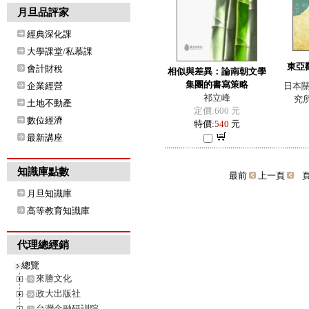
月旦品評家
經典深化課
大學課堂/私慕課
東亞
會計財稅
相似與差異：論南朝文學
集團的書寫策略
企業經營
日本
祁立峰
究所
土地不動產
定價:600 元
數位經濟
特價:
540
元
最新講座
知識庫點數
最前
上一頁
頁
月旦知識庫
高等教育知識庫
代理總經銷
總覽
來勝文化
政大出版社
台灣金融研訓院