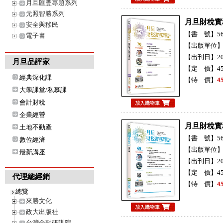
月旦匯豐專題系列
元照智勝系列
月旦財稅實
安全與移民
【書 號】56H
電子書
【出版單位
【出刊日】20
月旦品評家
【定 價】
4
經典深化課
【特 價】
4
大學課堂/私慕課
會計財稅
企業經營
月旦財稅實
土地不動產
【書 號】56H
數位經濟
【出版單位
最新講座
【出刊日】20
【定 價】
4
代理總經銷
【特 價】
4
總覽
來勝文化
政大出版社
台灣金融研訓院