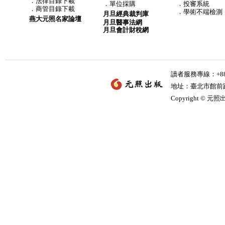
．
法律目錄下載
．
單位採購
．投審系統
．
商管目錄下載
．學術不端檢測
月旦經典裁判庫
燕大元照名家論壇
月旦醫事法網
月旦會計財稅網
讀者服務專線：+886-
地址：臺北市館前路2
Copyright © 元照