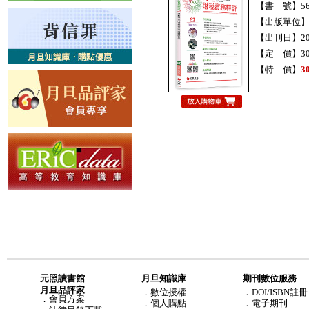
【書 號】56H
【出版單位
【出刊日】20
【定 價】
3
【特 價】
3
元照讀書館
月旦知識庫
期刊數位服務
月旦品評家
．
數位授權
．DOI/ISBN註冊
．
會員方案
．
個人購點
．電子期刊