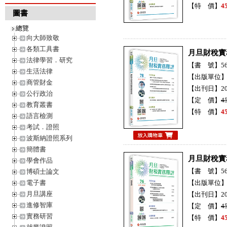
【特 價】
4
圖書
總覽
向大師致敬
各類工具書
月旦財稅實
法律學習．研究
【書 號】56H
生活法律
【出版單位
商管財金
【出刊日】20
公行政治
【定 價】
4
教育叢書
【特 價】
4
語言檢測
考試．證照
波斯納證照系列
簡體書
月旦財稅實
學會作品
【書 號】56H
博碩士論文
電子書
【出版單位
月旦講座
【出刊日】20
進修智庫
【定 價】
4
實務研習
【特 價】
4