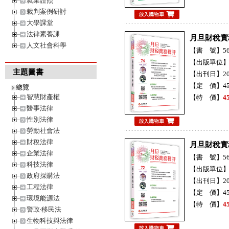
就業證照
裁判案例研討
大學課堂
法律素養課
月旦財稅實
人文社會科學
【書 號】56H
【出版單位
主題圖書
【出刊日】20
【定 價】
4
總覽
智慧財產權
【特 價】
4
醫事法律
性別法律
勞動社會法
財稅法律
月旦財稅實
企業法律
【書 號】56H
科技法律
【出版單位
政府採購法
【出刊日】20
工程法律
【定 價】
4
環境能源法
【特 價】
4
警政‧移民法
生物科技與法律