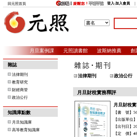
登入‧加入會員
回元照首頁
月旦案例課
元照讀書館
波斯納推薦
創
雜誌
法律期刊
法律期刊
政治公行
教育研究
財經商管
月旦財稅實務釋評
政治公行
月旦財稅實
知識庫點數
【書 號】56H
【出版單位
月旦知識庫
【出刊日】20
高等教育知識庫
【定 價】
4