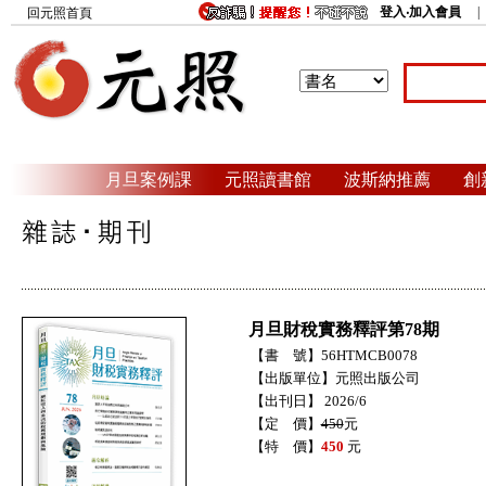
登入‧加入會員
回元照首頁
月旦案例課
元照讀書館
波斯納推薦
創
月旦財稅實務釋評第78期
【書 號】56HTMCB0078
【出版單位】元照出版公司
【出刊日】 2026/6
【定 價】
450
元
【特 價】
450
元