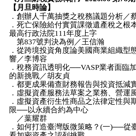
【月旦時論】
．創辦人千萬抽獎之稅務議題分析／
．死亡保險給付實質課徵遺產稅之根本
最高行政法院111年度上字
第837號判決為例／王信瀚
．從跨境投資角度論美國商業組織型
響／李博容
．稅務資訊透明化──VASP業者面臨
的新挑戰／胡友貞
．都更成果備查財務報告與投資抵減
．虛擬資產服務法草案之業務、營運
．虛擬資產衍生性商品之法律定性與
限──以永續合約為中心
／葉耀群
．如何打造臺灣版微策略？(一)──從
看加密資產之認列挑戰