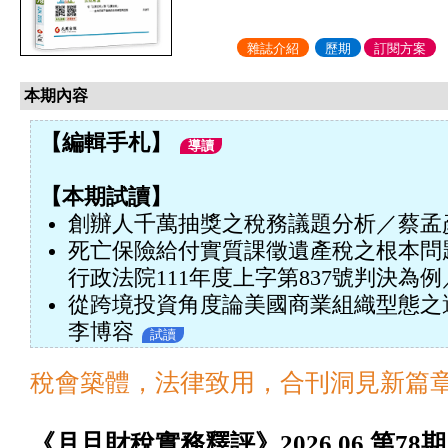
雜誌介紹
歷期
訂閱方案
本期內容
【編輯手札】
導讀
【本期試讀】
創辦人千萬抽獎之稅務議題分析／蔡孟
死亡保險給付實質課徵遺產稅之根本問
行政法院111年度上字第837號判決為
從跨境投資角度論美國商業組織型態之
李博容
試讀
稅會築體，法律致用，合刊洞見新篇
《月旦財稅實務釋評》2026.06 第78期