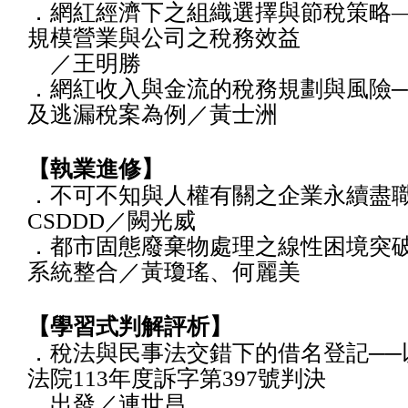
．網紅經濟下之組織選擇與節稅策略
規模營業與公司之稅務效益
／王明勝
．網紅收入與金流的稅務規劃與風險─
及逃漏稅案為例／黃士洲
【執業進修】
．不可不知與人權有關之企業永續盡
CSDDD／闕光威
．都市固態廢棄物處理之線性困境突破
系統整合／黃瓊瑤、何麗美
【學習式判解評析】
．稅法與民事法交錯下的借名登記──
法院113年度訴字第397號判決
出發／連世昌