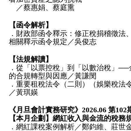
／蔡惠娟、蔡庭熏
【函令解析】
．財政部函令釋示：修正稅捐稽徵法
相關釋示函令規定／吳俊志
【法規解讀】
．從「以票控稅」到「以數治稅」──
的合規轉型與因應／黃謙閔
．重要租稅法令（二則）（娛樂稅法
／黃琪媖
《月旦會計實務研究》2026.06 第102
【本月企劃】網紅收入與金流的稅務
．網紅課稅案例解析／鄭鈞維、莊世