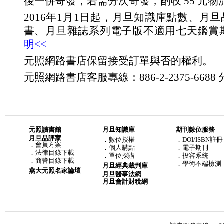
後一併寄發；若需分次寄發，酌收 55 元物
2016年1月1日起，月旦知識庫點數、月
書、月旦雜誌系列電子版不適用七天鑑賞
明<<
元照網路書店保留接受訂單與否的權利。
元照網路書店客服專線：886-2-2375-6688 分
元照讀書館
月旦知識庫
期刊數位服務
月旦品評家
．
數位授權
．DOI/ISBN註冊
．
會員方案
．
個人購點
．電子期刊
．
法律目錄下載
．
單位採購
．投審系統
．
商管目錄下載
．學術不端檢測
月旦經典裁判庫
燕大元照名家論壇
月旦醫事法網
月旦會計財稅網