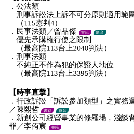
．公法類
刑事訴訟法上訴不可分原則適用範
（115憲判4）
．民事法類／曾品傑
書籍
影音
優先承購權行使之限制
（最高院113台上2040判決）
．刑事法類
不純正不作為犯的保證人地位
（最高院113台上3395判決）
【時事直擊】
．行政訴訟「訴訟參加類型」之實務運
／陳熙哲
書籍
影音
．新創公司經營事業的修羅場，淺談
罪／李侑宸
書籍