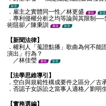
影音
．雇主之實體同一性／林更盛
書籍
影音
．專利侵權分析之均等論與其限制──
術阻卻／陳秉訓
書籍
影音
【新聞法律】
．權利人「蒐證點播」歌曲為何不能
演出」行為？
／林佳瑩
書籍
影音
【法學思維導引】
．空白與規範性構成要件之區分／古
．否認子女訴訟之當事人適格／劉明
【實務選編】