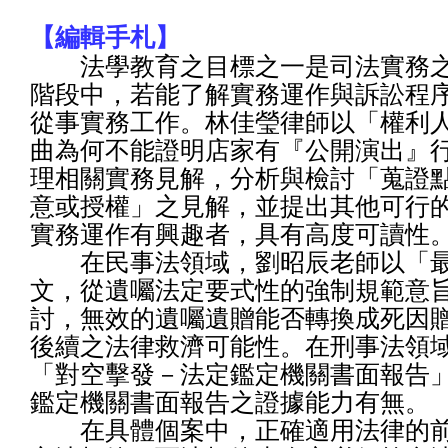
【編輯手札】
法學教育之目標之一是司法實務之
階段中，若能了解實務運作與訴訟程
從事實務工作。林佳瑩律師以「權利
曲為何不能證明店家有『公開演出』
理相關實務見解，分析與檢討「蒐證
意或授權」之見解，並提出其他可行
實務運作有興趣者，具有高度可讀性
在民事法領域，劉昭辰老師以「最
文，從遺囑法定要式性的強制規範意
討，無效的遺囑遺贈能否轉換成死因
後續之法律救濟可能性。在刑事法領
「對空擊發－法定鑑定機關書面報告
鑑定機關書面報告之證據能力有無。
在具體個案中，正確適用法律的前