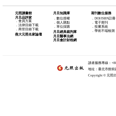
元照讀書館
月旦知識庫
期刊數位服務
月旦品評家
．
數位授權
．DOI/ISBN註冊
．
會員方案
．
個人購點
．電子期刊
．
法律目錄下載
．
單位採購
．投審系統
．
商管目錄下載
．學術不端檢測
月旦經典裁判庫
燕大元照名家論壇
月旦醫事法網
月旦會計財稅網
讀者服務專線：+886-
地址：臺北市館前路2
Copyright © 元照