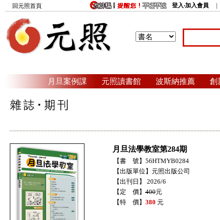
登入‧加入會員
回元照首頁
月旦案例課
元照讀書館
波斯納推薦
創
月旦法學教室第284期
【書 號】56HTMYB0284
【出版單位】元照出版公司
【出刊日】 2026/6
【定 價】
400
元
【特 價】
380
元