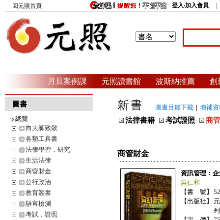
登入‧加入會員
回元照首頁
月旦案例課
元照讀書館
波斯納推薦
創
圖書
｜
圖書目錄下載
｜
增補資
總覽
法律書籍
考試證照
商
向大師致敬
各類工具書
法律學習．研究
商管財金
生活法律
商管財金
資訊管理：企
公行政治
吳仁和
【書 號】
5
教育叢書
【出版社】
元
語言檢測
列
考試．證照
【定 價】
7