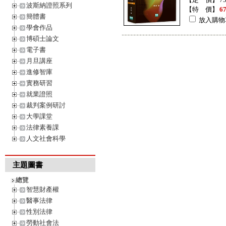
波斯納證照系列
【特 價】
6
簡體書
放入購物
學會作品
博碩士論文
電子書
月旦講座
進修智庫
實務研習
就業證照
裁判案例研討
大學課堂
法律素養課
人文社會科學
主題圖書
總覽
智慧財產權
醫事法律
性別法律
勞動社會法