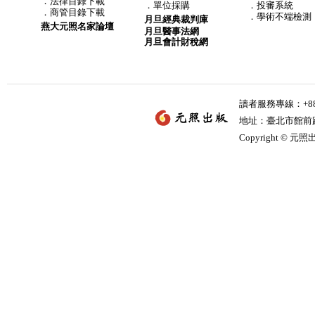
．
法律目錄下載
．
單位採購
．投審系統
．
商管目錄下載
．學術不端檢測
月旦經典裁判庫
燕大元照名家論壇
月旦醫事法網
月旦會計財稅網
讀者服務專線：+886-
地址：臺北市館前路2
Copyright © 元照