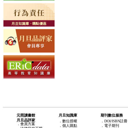
元照讀書館
月旦知識庫
期刊數位服務
月旦品評家
．
數位授權
．DOI/ISBN註冊
．
會員方案
．
個人購點
．電子期刊