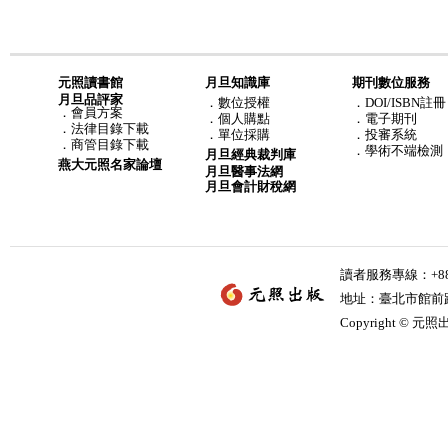
元照讀書館
月旦知識庫
期刊數位服務
月旦品評家
．
數位授權
．DOI/ISBN註冊
．
會員方案
．
個人購點
．電子期刊
．
法律目錄下載
．
單位採購
．投審系統
．
商管目錄下載
．學術不端檢測
月旦經典裁判庫
燕大元照名家論壇
月旦醫事法網
月旦會計財稅網
讀者服務專線：+886-
地址：臺北市館前路2
Copyright © 元照