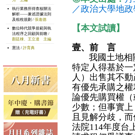
／政治大學地政
【本文試讀】
壹、前 言
我國土地相
特定人得基於一
人）出售其不動
有優先承購之權
論優先購買權（
少數；但事實上
且見解分歧，而
法院114年度台