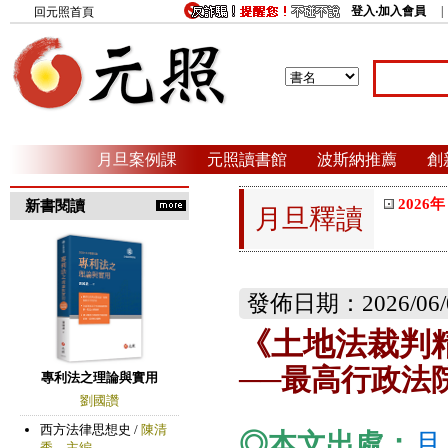
登入‧加入會員
回元照首頁
月旦案例課
元照讀書館
波斯納推薦
創
2026年
新書閱讀
月旦釋讀
發佈日期：2026/06/
《土地法裁判
──最高行政法院
◎本文出處：
月