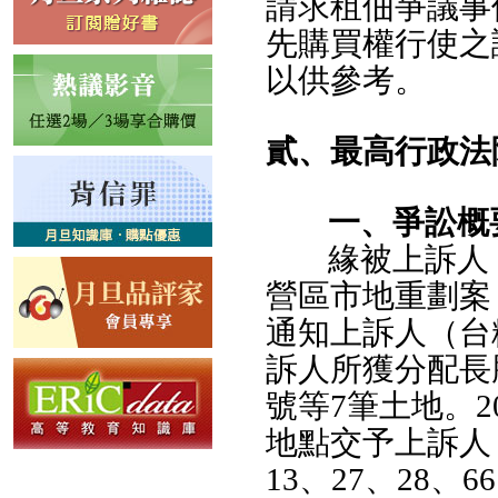
請求租佃爭議事
先購買權行使之
以供參考。
貳、最高行政法院
一、爭訟概
緣被上訴人
營區市地重劃案
通知上訴人（台糖
訴人所獲分配長勝段
號等7筆土地。2
地點交予上訴人
13、27、28