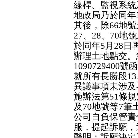
線桿、監視系統
地政局乃於同年
其後，除66地
27、28、70
於同年5月28
辦理土地點交。經
109072940
就所有長勝段13
異議事項未涉及
施辦法第51條規定
及70地號等7筆
公司自負保管責
服，提起訴願，
聲明：訴願決定及