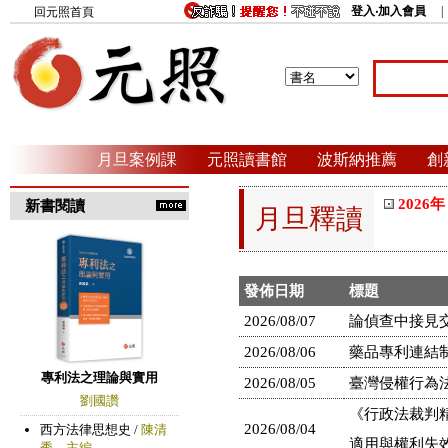
登入‧加入會員
回元照首頁
月旦案例課
元照讀書館
波斯納推薦
創
2026年
新書閱讀
月旦釋讀
發佈日期
標題
2026/08/07
論偵查中接見交
2026/08/06
藥品專利連結
2026/08/05
臺灣侵權行為
《行政法裁判
2026/08/04
適用與權利失