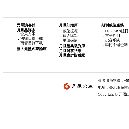
元照讀書館
月旦知識庫
期刊數位服務
月旦品評家
．
數位授權
．DOI/ISBN註冊
．
會員方案
．
個人購點
．電子期刊
．
法律目錄下載
．
單位採購
．投審系統
．
商管目錄下載
．學術不端檢測
月旦經典裁判庫
燕大元照名家論壇
月旦醫事法網
月旦會計財稅網
讀者服務專線：+886-
地址：臺北市館前路2
Copyright © 元照