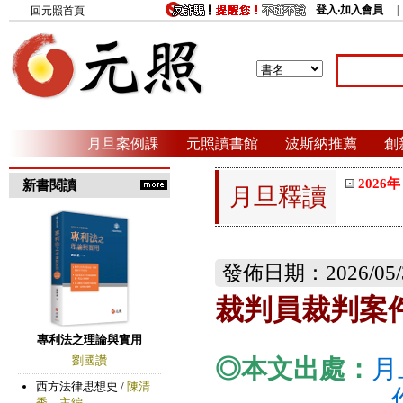
登入‧加入會員
回元照首頁
月旦案例課
元照讀書館
波斯納推薦
創
2026年
新書閱讀
月旦釋讀
發佈日期：2026/05/
裁判員裁判案
◎本文出處：
月
作