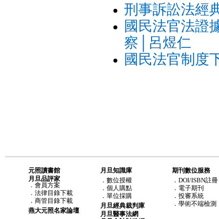
刑事訴訟法經典
國民法官法證
察│呂煜仁
國民法官制度
元照讀書館
月旦知識庫
期刊數位服務
月旦品評家
．
數位授權
．DOI/ISBN註冊
．
會員方案
．
個人購點
．電子期刊
．
法律目錄下載
．
單位採購
．投審系統
．
商管目錄下載
．學術不端檢測
月旦經典裁判庫
燕大元照名家論壇
月旦醫事法網