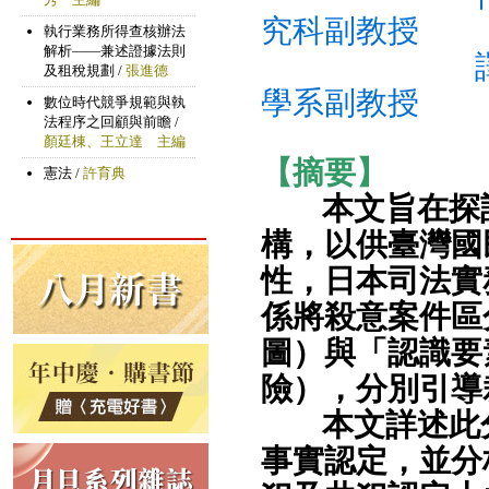
究科副教授
譯
學系副教授
【摘要】
本文旨在探
構，以供臺灣國
性，日本司法實
係將殺意案件區
圖）與「認識要
險），分別引導
本文詳述此
事實認定，並分