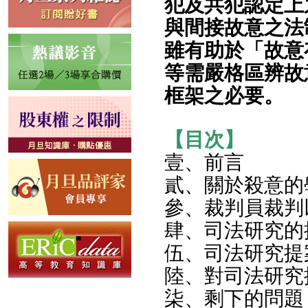
犯及共犯認定上
與間接故意之法
雖有助於「故意
等需嚴格區辨故
框架之必要。
【目次】
壹、前言
貳、關於殺意的
參、裁判員裁判
肆、司法研究的
伍、司法研究提
陸、對司法研究
柒、剩下的問題