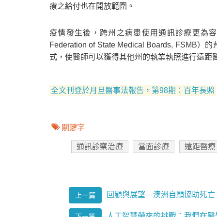
療之給付也在開放範圍。
疫情發生後，跨州之病患使用通訊診療更為容易
Federation of State Medical Boards, FSM
式，使醫師可以獲得其他州的執業執照進行遠距醫療..
全文刊登於月旦醫事法報告，第98期：百年長照
關鍵字
通訊診察治療
當面診療
遠距醫療
回顧與展望—澳洲自願協助死亡
上一篇
人工智慧帶來的挑戰：我們在醫
下一篇