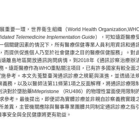
要一環，世界衛生組織（World Health Organization,W
idated Telemedicine Implementation Guide
），可知遠距醫療
一個關鍵因素的情況下，所有醫療保健專業人員利用資訊和通
，而提供促進個人乃至於社會健康之目的醫療保健服務」。對
偏遠離島地區開放通訊詢問病情，到2018年《通訊診察治療辦
服務。遠距醫療作為WHO重點關注項目，已有許多國家有較全面
實施參考。本文先蒐整臺灣通訊診療之規範與演進，並透過法
義務，以及以醫師法第11條第1項之反面解釋，將通訊診療限
墮胎藥Mifepristone （RU486）的物理性當面使用限制
需性要求參考。最後提出，即便認為實體診療並非親自診察義務實踐
所差異，主管機關應除與醫事專業團體共同制定通訊診療之指
醫事安全與全民健康將更有助益。