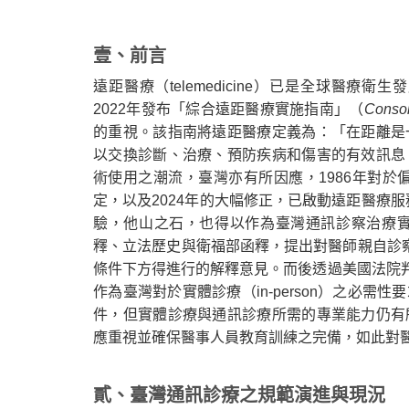
壹、前言
遠距醫療（telemedicine）已是全球醫療衛生發展重
2022年發布「綜合遠距醫療實施指南」（
Consol
的重視。該指南將遠距醫療定義為：「在距離是
以交換診斷、治療、預防疾病和傷害的有效訊息
Home
術使用之潮流，臺灣亦有所因應，1986年對於
定，以及2024年的大幅修正，已啟動遠距醫療
驗，他山之石，也得以作為臺灣通訊診察治療
釋、立法歷史與衛福部函釋，提出對醫師親自診察
條件下方得進行的解釋意見。而後透過美國法院判決對於
作為臺灣對於實體診療（in-person）之必
件，但實體診療與通訊診療所需的專業能力仍有
應重視並確保醫事人員教育訓練之完備，如此對
貳、臺灣通訊診療之規範演進與現況