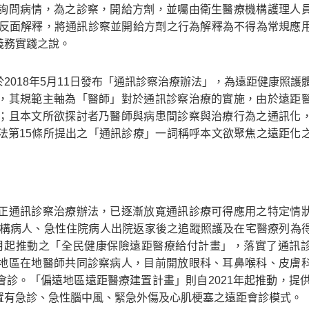
詢問病情，為之診察，開給方劑，並囑由衛生醫療機構護理人
之反面解釋，將通訊診察並開給方劑之行為解釋為不得為常規應
義務實踐之說。
2018年5月11日發布「通訊診察治療辦法」，為遠距健康照護
，其規範主軸為「醫師」對於通訊診察治療的實施，由於遠距
；且本文所欲探討者乃醫師與病患間診察與治療行為之通訊化
法第15條所提出之「通訊診療」一詞稱呼本文欲聚焦之遠距化
正通訊診察治療辦法，已逐漸放寬通訊診療可得應用之特定情
機構病人、急性住院病人出院返家後之追蹤照護及在宅醫療列為
2月起推動之「全民健康保險遠距醫療給付計畫」，落實了通訊
地區在地醫師共同診察病人，目前開放眼科、耳鼻喉科、皮膚
診。「偏遠地區遠距醫療建置計畫」則自2021年起推動，提供
置有急診、急性腦中風、緊急外傷及心肌梗塞之遠距會診模式。