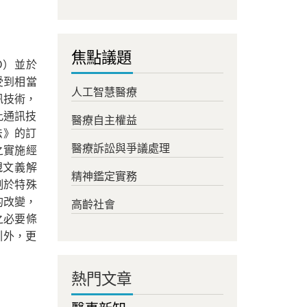
焦點議題
HO）並於
受到相當
人工智慧醫療
訊技術，
此通訊技
醫療自主權益
法》的訂
醫療訴訟與爭議處理
之實施經
規文義解
精神鑑定實務
制於特殊
的改變，
高齡社會
之必要條
引外，更
熱門文章