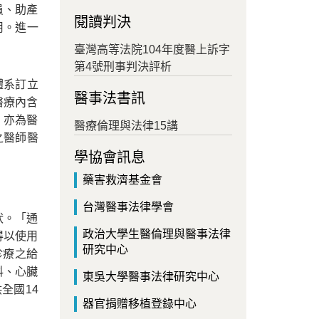
員、助產
閱讀判決
用。進一
臺灣高等法院104年度醫上訴字
第4號刑事判決評析
體系訂立
醫事法書訊
醫療內含
，亦為醫
醫療倫理與法律15講
之醫師醫
學協會訊息
藥害救濟基金會
台灣醫事法律學會
狀。「通
政治大學生醫倫理與醫事法律
得以使用
研究中心
診療之給
科、心臟
東吳大學醫事法律研究中心
全國14
器官捐贈移植登錄中心