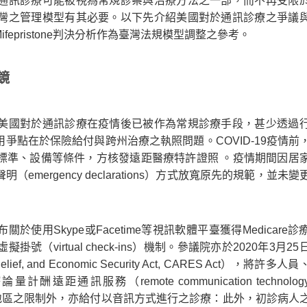
通訊診療可能被視為常規診察與治療方法之一部，而不再受限
灣之管理模型有其必要。以下先介紹美國對於通訊診療之爭議
epristone判決分析作為臺灣法規模型調整之參考。
鏡
美國對於通訊診療在疫情後已被作為常規診療手段，甚少透過
爭點在於保險給付與跨州治療之執照問題。COVID-19疫情前
標準、設備等條件，方核發遠距醫療特許證照 。疫情期間因居
ergency declarations）方式放寬原先的規範，並未
於使用Skype或Facetime等視訊軟體平臺獲得Medicare
virtual check-ins）機制。參議院亦於2020年3月2
ef, and Economic Security Act, CARES Act），將許多
距通訊服務（remote communication technology-
鄉村地區之限制外，亦給付以音訊方式進行之診療：此外，初診病人