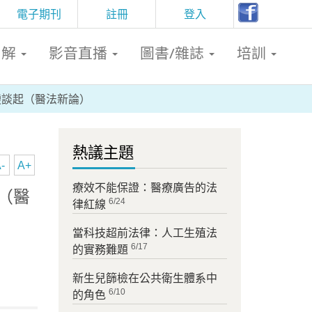
電子期刊
註冊
登入
判解
影音直播
圖書/雜誌
培訓
改變談起（醫法新論）
熱議主題
-
A+
療效不能保證：醫療廣告的法
起（醫
6/24
律紅線
當科技超前法律：人工生殖法
6/17
的實務難題
新生兒篩檢在公共衛生體系中
6/10
的角色