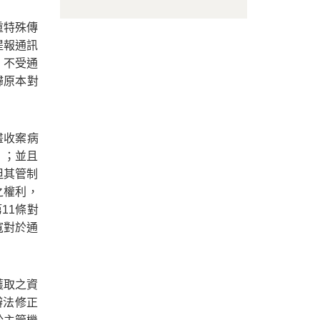
重特殊傳
提報通訊
，不受通
歸原本對
畫收案病
」；並且
但其管制
之權利，
11條對
寬對於通
獲取之資
辦法修正