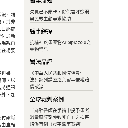
醫事新知
欠費已不鎖卡，健保署呼籲弱
狀況。親
勢民眾主動尋求協助
書，其非
1日起施
醫事綜探
交付診斷
抗精神疾患藥物Aripiprazole之
現場親自
藥物警訊
此在場要
醫法品評
《中華人民共和國侵權責任
條但書，
法》系列講座之六醫事侵權賠
醫師，以
償散論
皆將通訊
形外，加
全球裁判案例
「麻醉醫師在手術中投予患者
過量麻醉劑導致死亡」之損害
交付診斷
賠償事例（寰宇醫事裁判）
得由直轄