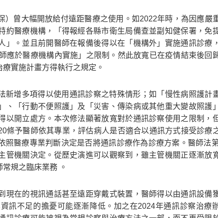
）曾大幅開放給付遠距醫療之使用。如2022年時，為因應嚴
特約醫療機構，「得報經各縣市衛生局備查並副知健保署，免
人」。並且前開醫師在報備後得以在「機構外」實施通訊診療
醫師應於醫療機構內實施」之限制。然此放寬已在疫情結束後回
治療實施計畫方得執行之規定。
療辦法新增多項得以使用通訊診察之特殊情形；如「慢性病照護計
」、「行動不便照護」及「災害、傳染病或其他重大變故照護
得以開立處方。本次修法顯著放寬對於通訊診察使用之限制，
20條予醫師依其專業，評估病人是否適合以通訊方式接受診療
依照醫療專業判斷決定是否將通訊診療作為診療方案。醫師法第
主管機關決定。從歷史演進可以觀察到，雖主管機關正逐漸放
常規之臨床業務 。
到現在的視訊通話甚至遠距穿戴式裝置，醫師得以由通訊設備
資訊不足的擔憂可能逐漸降低。加之在2024年通訊診察治療