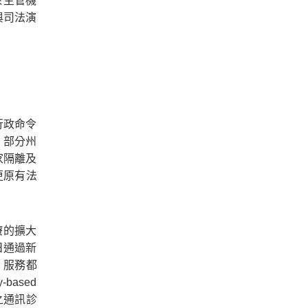
於主管機
與司法演
行政命令
，部分州
家隔離及
變更原有法
診療的擴大
5日通過新
人員、服務都
based
之通訊診