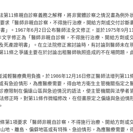
法第11條親自診察義務之解釋，將非實體診察之情況畫為例外
定：要求「醫師非親自診察，不得施行治療，開給方劑或交付診斷
。1967年6月2日公布醫師法全文修正，並於1975年9月1
酌作文字修正為「醫師非親自診察，不得施行治療、開給方劑或
及死產證明書」。在立法院修正案討論時，有討論到醫師未在
第11條之爭議主要在於討論出租醫師執照造成的不在場問題，
輕醫療費用負擔，於1986年12月16日修正醫師法增列第11
或有急迫情形，為應醫療需要，得由地方衛生主管機關指定之
診療限制在偏遠山區與急迫情況的語法，使主管機關與法學者
師法修正時，對第11條作微幅修改，在但書原定之偏遠與急迫情
。
1條第1項要求「醫師非親自診察，不得施行治療、開給方劑或
「但於山地、離島、偏僻地區或有特殊、急迫情形，為應醫療需要，