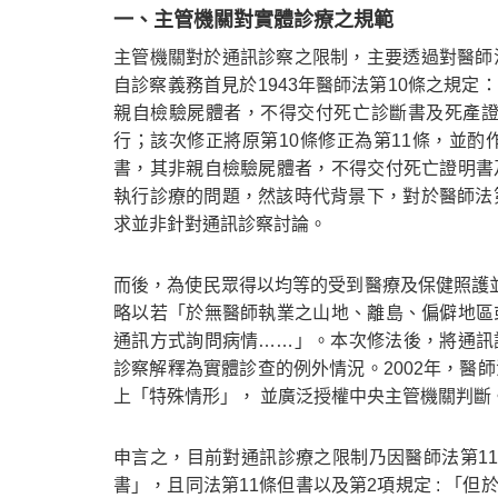
一、主管機關對實體診療之規範
主管機關對於通訊診察之限制，主要透過對醫師
自診察義務首見於1943年醫師法第10條之規
親自檢驗屍體者，不得交付死亡診斷書及死產證書」
行；該次修正將原第10條修正為第11條，並
書，其非親自檢驗屍體者，不得交付死亡證明書
執行診療的問題，然該時代背景下，對於醫師法
求並非針對通訊診察討論。
而後，為使民眾得以均等的受到醫療及保健照護並減
略以若「於無醫師執業之山地、離島、偏僻地區
通訊方式詢問病情……」。本次修法後，將通訊
診察解釋為實體診查的例外情況。2002年，醫
上「特殊情形」， 並廣泛授權中央主管機關判斷
申言之，目前對通訊診療之限制乃因醫師法第1
書」，且同法第11條但書以及第2項規定 : 