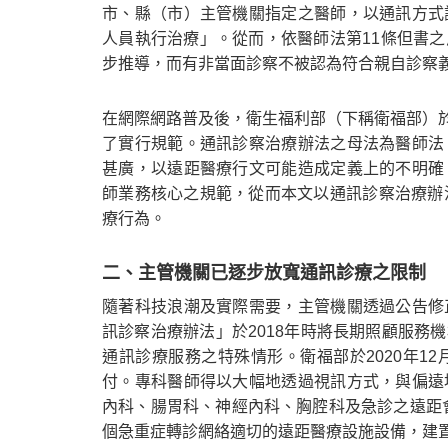
市、縣（市）主管機關指定之醫師，以通訊方式
人員執行治療」。從而，依醫師法第11條但書
步推導，而有非當面診察不被認為符合親自診察
在網際網路普及後，衛生福利部（下稱衛福部）於
了實行規範。通訊診察治療辦法之母法為醫師法
甚廣，以遠距醫療行文可能造成定義上的不明確
師業務核心之規範，從而本文以通訊診察治療辦
療行為。
二、主管機關已逐步放寬通訊診療之限制
隨著科技浪潮及實際需要，主管機關透過公告修
訊診察治療辦法」於2018年時將長期照顧服務
通訊診療服務之特殊情形。衛福部於2020年1
付。專科醫師得以大幅地透過視訊方式，與偏遠
內科、腸胃科、神經內科、胸腔科及急診之遠距會
個急重症轉診網絡適切的遠距醫療設施設備，建