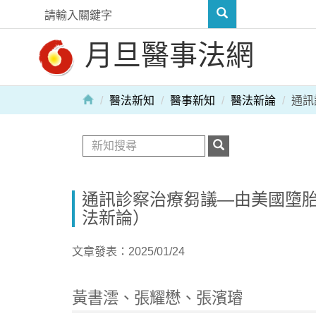
月旦醫事法網
醫法新知
醫事新知
醫法新論
通訊
通訊診察治療芻議—由美國墮胎藥
法新論）
文章發表：2025/01/24
黃書澐、張耀懋、張濱璿