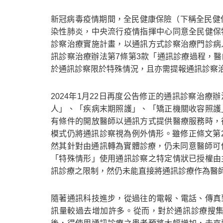
新冠病毒疫情期間，全民健康保險（下稱全民健保
染性肺炎，中央流行疫情指揮中心同意全民健保
診察治療實施計畫，以通訊方式診察治療門診病
訊診察治療辦法第7條第3款「通訊診療過程，
於通訊診察限於特殊情況，且亦需提報通訊診察
2024年1月22日再度公告修正的通訊診察治
人」、「疾病末期照護」、「矯正機關收容照護
有條件的開放醫師以通訊方式提供醫療服務時，
模式仍將通訊診察視為例外情形。雖修正條文第
然其針對由通訊轉為實體診療，仍未同意醫師可
「特殊情形」使用通訊診察之特定情狀已授權由
訊診療之限制，然仍未能直接將通訊診療作為醫師
隨著通訊科技進步，從過往的電報、電話、傳真
訊量較過去增加許多。從而，對於通訊診療搜集