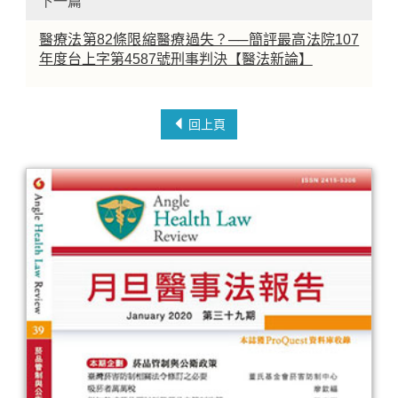
下一篇
醫療法第82條限縮醫療過失？──簡評最高法院107
年度台上字第4587號刑事判決【醫法新論】
回上頁