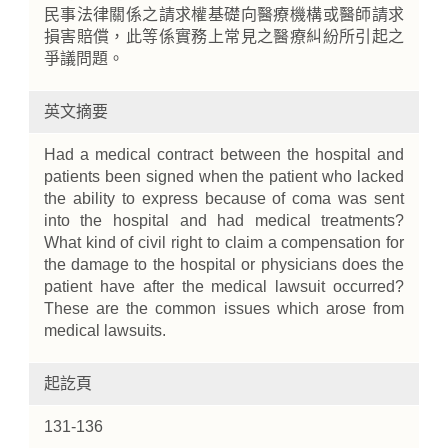
民事法律關係之請求權基礎向醫療機構或醫師請求
損害賠償，此等係實務上常見之醫療糾紛所引起之
爭議問題。
英文摘要
Had a medical contract between the hospital and
patients been signed when the patient who lacked
the ability to express because of coma was sent
into the hospital and had medical treatments?
What kind of civil right to claim a compensation for
the damage to the hospital or physicians does the
patient have after the medical lawsuit occurred?
These are the common issues which arose from
medical lawsuits.
起訖頁
131-136