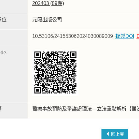
202403 (89期)
單位
元照出版公司
10.53106/241553062024030089009
複製DOI
de
篇
醫療事故預防及爭議處理法—立法重點解析【醫
回上頁