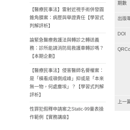
期數
【醫療民事法】雷射近視手術併發圓
錐角膜案：病歷與舉證責任【學習式
出版
判解評析】
DOI
論緊急醫療救護法與轉診之轉送義
務：診所能請消防局救護車轉診嗎？
QRCo
【本期企劃】
【醫療民事法】侵害醫師名譽權案：
是「橫看成嶺側成峰」抑或是「本來
無一物，何處塵埃」？【學習式判解
評析】
上一
性罪犯假釋申請案之Static-99量表操
作範例【實務講座】