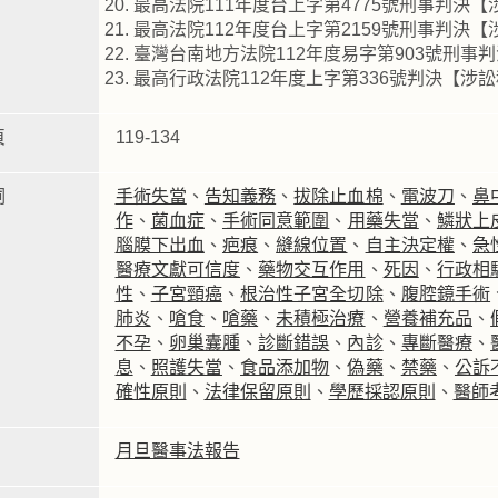
最高法院111年度台上字第4775號刑事判決
最高法院112年度台上字第2159號刑事判決
臺灣台南地方法院112年度易字第903號刑事
最高行政法院112年度上字第336號判決【
頁
119-134
詞
手術失當
、
告知義務
、
拔除止血棉
、
電波刀
、
鼻
作
、
菌血症
、
手術同意範圍
、
用藥失當
、
鱗狀上
腦膜下出血
、
疤痕
、
縫線位置
、
自主決定權
、
急
醫療文獻可信度
、
藥物交互作用
、
死因
、
行政相
性
、
子宮頸癌
、
根治性子宮全切除
、
腹腔鏡手術
肺炎
、
嗆食
、
嗆藥
、
未積極治療
、
營養補充品
、
不孕
、
卵巢囊腫
、
診斷錯誤
、
內診
、
專斷醫療
、
息
、
照護失當
、
食品添加物
、
偽藥
、
禁藥
、
公訴
確性原則
、
法律保留原則
、
學歷採認原則
、
醫師
月旦醫事法報告