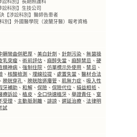
【涉訟科別】長期照護科
【涉訟科別】生技公司
判決【涉訟科別】醫師告患者
涉訟科別】外國醫學院（波蘭牙醫）報考資格
中膈彎曲併肥厚
、
美白針劑
、
針劑污染
、
無菌操
皮乳突瘤
、
術前評估
、
麻醉失當
、
麻醉禁忌
、
硬
性精神病
、
強制住院
、
仿單標示外使用
、
禁忌
、
驗
、
核酸檢測
、
埋線拉提
、
處置失當
、
醫材合法
、
膀胱穿孔
、
膀胱陰道廔管
、
肌無力症
、
吸入性
假牙補助
、
和解
、
保險
、
保險代位
、
損益相抵
、
醫療訴訟
、
植皮
、
全口快速植牙
、
舉證責任
、
窒
不受理
、
主動脈剝離
、
誹謗
、
遲延治療
、
法律明
考試