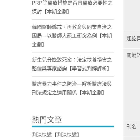
PRP等醫療措施是否具醫療必要性之
探討【本期企劃】
韓國醫師懲戒、再教育與同業自治之
困局—以醫師大罷工衝突為例【本期
起訖
企劃】
關鍵
新生兒分娩致死案：法定扶養損害之
賠償與專家諮詢【學習式判解評析】
醫療暴力事件之防治—解析醫療法與
刑法規定之適用關係【本期企劃】
熱門文章
刊名
判決快遞【判決快遞】