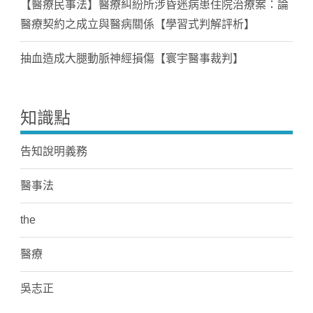
【醫療民事法】醫療糾紛所涉昏迷病患住院治療案：論
醫療契約之成立與醫病關係【學習式判解評析】
抽血造成大腿動脈神經損傷【寰宇醫事裁判】
知識點
告知說明義務
醫事法
the
醫療
吳志正