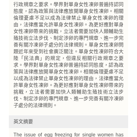
行政規章之要求。學界對單身女性凍卵普遍持認同
態度，認為政策與法律應放開單身女性凍卵。相關
倫理憂慮不足以成為法律禁止單身女性凍卵的理
由，法律應當允許單身女性凍卵。為更好應對單身
女性凍卵帶來的挑戰，立法者需要加快人類輔助生
殖技術立法步伐、制定涉卵的專門規章、進一步完
善有關冷凍卵子處分的法律規則。單身女性凍卵問
題近年來受到社會廣泛關注。單身女性凍卵符合大
陸「民法典」的規定，但違反相關行政規章之要
求。學界對單身女性凍卵普遍持認同態度，認為政
策與法律應放開單身女性凍卵。相關倫理憂慮不足
以成為法律禁止單身女性凍卵的理由，法律應當允
許單身女性凍卵。為更好應對單身女性凍卵帶來的
挑戰，立法者需要加快人類輔助生殖技術立法步
伐、制定涉卵的專門規章、進一步完善有關冷凍卵
子處分的法律規則。
英文摘要
The issue of egg freezing for single women has