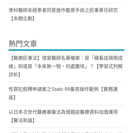
骨科醫師未經患者同意施作截骨手術之民事責任研究
【本期企劃】
熱門文章
【醫療民事法】侵害醫師名譽權案：是「橫看成嶺側成
峰」抑或是「本來無一物，何處塵埃」？【學習式判解
評析】
性罪犯假釋申請案之Static-99量表操作範例【實務講
座】
以日本次世代醫療基盤法為借鏡談醫療資料加值運用
【醫法新論】