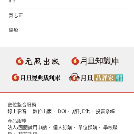
the
吳志正
醫療
數位整合服務
線上影音
．
數位出版
．
DOI
．
期刊E化
．
投審系統
產品服務
法人/團體試用申請
．
個人訂購
．
單位採購
． 學校聯