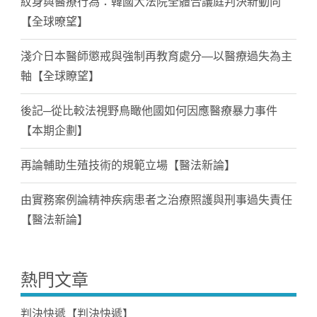
紋身與醫療行為：韓國大法院全體合議庭判決新動向
【全球暸望】
淺介日本醫師懲戒與強制再教育處分—以醫療過失為主
軸【全球瞭望】
後記─從比較法視野鳥瞰他國如何因應醫療暴力事件
【本期企劃】
再論輔助生殖技術的規範立場【醫法新論】
由實務案例論精神疾病患者之治療照護與刑事過失責任
【醫法新論】
熱門文章
判決快遞【判決快遞】