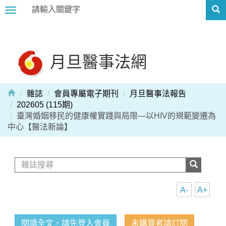
Toggle
navigation
月旦醫事法網
雜誌
會員專屬電子期刊
月旦醫事法報告
202605 (115期)
臺灣婚姻移民的健康權實踐與局限—以HIV的規範變遷為
中心【醫法新論】
A-
A+
閱讀全文，請先登入會員
未購買者請訂閱