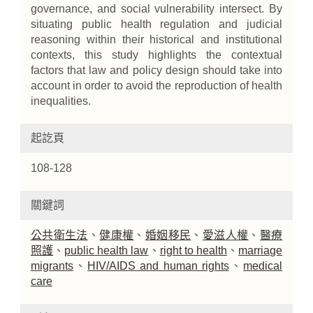
governance, and social vulnerability intersect. By
situating public health regulation and judicial
reasoning within their historical and institutional
contexts, this study highlights the contextual
factors that law and policy design should take into
account in order to avoid the reproduction of health
inequalities.
起訖頁
108-128
關鍵詞
公共衛生法
、
健康權
、
婚姻移民
、
愛滋人權
、
醫療
照護
、
public health law
、
right to health
、
marriage
migrants
、
HIV/AIDS and human rights
、
medical
care