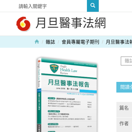
月旦醫事法網
雜誌
會員專屬電子期刊
月旦醫事法
閱讀
篇名
作者