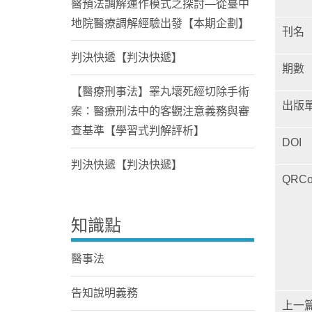
醫預法調解運作模式之探討—從臺中
地院醫療調解經驗出發【本期企劃】
刊名
判決快遞【判決快遞】
期數
【醫療刑事法】睪丸壞死經切除手術
出版
案：醫療刑法中的客觀注意義務與審
查基準【學習式判解評析】
DOI
判決快遞【判決快遞】
QRCo
知識點
醫事法
告知說明義務
上一