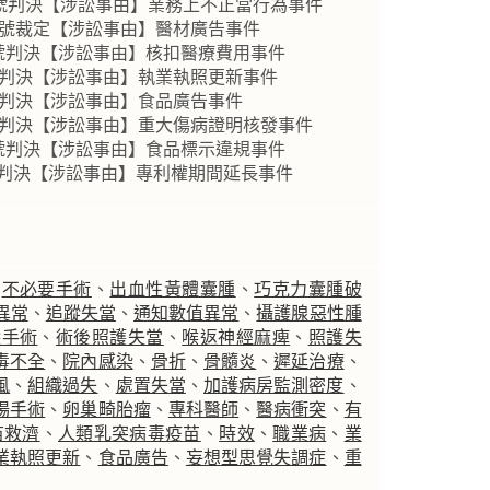
0號判決【涉訟事由】業務上不正當行為事件
9號裁定【涉訟事由】醫材廣告事件
3號判決【涉訟事由】核扣醫療費用事件
號判決【涉訟事由】執業執照更新事件
號判決【涉訟事由】食品廣告事件
0號判決【涉訟事由】重大傷病證明核發事件
2號判決【涉訟事由】食品標示違規事件
號判決【涉訟事由】專利權期間延長事件
、
不必要手術
、
出血性黃體囊腫
、
巧克力囊腫破
異常
、
追蹤失當
、
通知數值異常
、
攝護腺惡性腫
除手術
、
術後照護失當
、
喉返神經麻痺
、
照護失
毒不全
、
院內感染
、
骨折
、
骨髓炎
、
遲延治療
、
風
、
組織過失
、
處置失當
、
加護病房監測密度
、
場手術
、
卵巢畸胎瘤
、
專科醫師
、
醫病衝突
、
有
苗救濟
、
人類乳突病毒疫苗
、
時效
、
職業病
、
業
業執照更新
、
食品廣告
、
妄想型思覺失調症
、
重