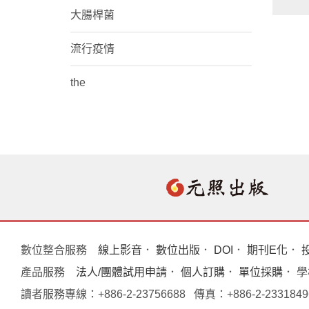
大腸桿菌
流行疫情
the
數位整合服務
線上影音
．
數位出版
．
DOI
．
期刊E化
．
產品服務
法人/團體試用申請
．
個人訂購
．
單位採購
． 
讀者服務專線：+886-2-23756688 傳真：+886-2-233