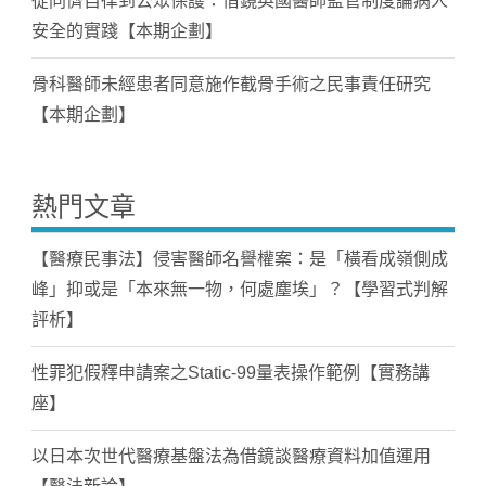
從同儕自律到公眾保護：借鏡英國醫師監管制度論病人
安全的實踐【本期企劃】
骨科醫師未經患者同意施作截骨手術之民事責任研究
【本期企劃】
熱門文章
【醫療民事法】侵害醫師名譽權案：是「橫看成嶺側成
峰」抑或是「本來無一物，何處塵埃」？【學習式判解
評析】
性罪犯假釋申請案之Static-99量表操作範例【實務講
座】
以日本次世代醫療基盤法為借鏡談醫療資料加值運用