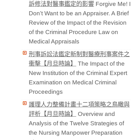
訴修法對醫事鑑定的影響
Forgive Me! I
Don’t Want to be an Appraiser. A Brief
Review of the Impact of the Revision
of the Criminal Procedure Law on
Medical Appraisals
刑事訴訟法鑑定新制對醫療刑事案件之
衝擊【月旦時論】
The Impact of the
New Institution of the Criminal Expert
Examination on Medical Criminal
Proceedings
護理人力整備計畫十二項策略之鳥瞰與
評析【月旦時論】
Overview and
Analysis of the Twelve Strategies of
the Nursing Manpower Preparation