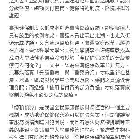
之角色，並說明醫院於其營運過程中面對之挑戰，諸如
分級醫療、總額支付協商、健保特約制度、醫院評鑑等
議題。
臺灣健保制度以低成本創造臺灣醫療奇蹟，卻使醫療人
員有嚴重的被剝奪感，醫護人員出現出走潮，也走入街
頭示威抗議，又有遠距醫療相逼，臺灣醫療改革已經迫
在眉梢。臺北醫學大學公共衛生學院李伯璋講座教授與
成功大學法律系侯英泠教授於「全民健保改革的分級醫
療何去何從？」一文中，認為臺灣健保改革並非無方，
只要能落實「分級醫療」與「醫藥分業」才能重新在基
層、地區、區域與醫學中心間以及醫、藥間之資源做合
理分配；而透過「使用者付費的部分負擔」才能落實家
醫制與避免不必要之就診醫療。
「總額預算」是我國全民健康保險財務控管的一個重要
機制，成功地確保健保永遠可以開張營業，但是卻讓醫
事服務機構面臨囚犯困境，而且有憲法財產權挑戰等正
義的議題。臺北醫學大學醫務管理學系、醫療暨生物科
技法律研究所楊哲銘教授於「全民健保總額預算制度的