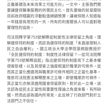
正義基礎及未來改革之可能方向」一文中，主張我們需
要讓健保醫事服務的供需民主化，首先要做的就是廢除
目前政府穩贏的浮動點值總額預算，讓被保險人知道每
一年錢是有用完的一天，所有的利害關係人可以面對現
實理性的協商。
司法院釋字第753號解釋從制度性法律保留之角度，理
解健保特約制度，而認為健保特約制度「未直接限制人
民之自由權利」。國立政治大學法學院張桐銳教授於
「全民健保特約制度：制度性法律保留？—從司法院釋
字第753號解釋談起」指出健保特約制度底下之基本權
侵害態樣，以及其侵害之強度相當於職業許可條件，從
而其正當化應適用與職業許可條件相同之正當化基準。
惟依司法院憲法解釋歷來之立場，即使職業許可條件，
其正當化亦無須適用國會保留原則。對於此一立場，該
文認為從民主正當性與重要性理論之角度來看，有所缺
憾，然而此卻為國內所常見，此反映了行政部門對於立
法部門之不信任。