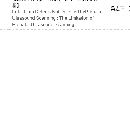
析】
吳志正
、
Fetal Limb Defects Not Detected byPrenatal
Ultrasound Scanning : The Limitation of
Prenatal Ultrasound Scanning