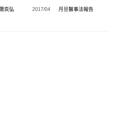
蕭奕弘
2017/04
月旦醫事法報告