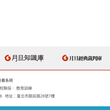
投審系統
學校聯採． 教育訓練
18496 地址：臺北市館前路28號7樓