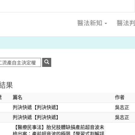
醫法新知
醫法
結果
號
篇名
作者
判決快遞【判決快遞】
吳志正
判決快遞【判決快遞】
吳志正
【醫療民事法】胎兒肢體缺損產前超音波未
檢出案：產前超音波的極限【學習式判解評