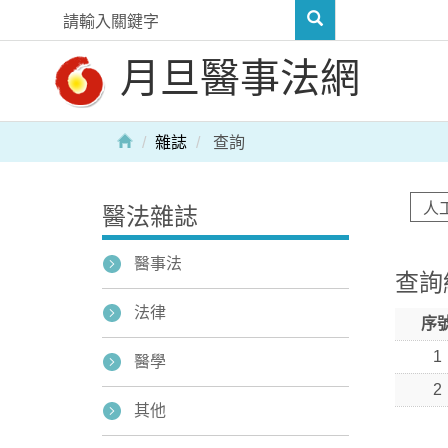
月旦醫事法網
雜誌
查詢
醫法雜誌
醫事法
查詢
法律
序
1
醫學
2
其他