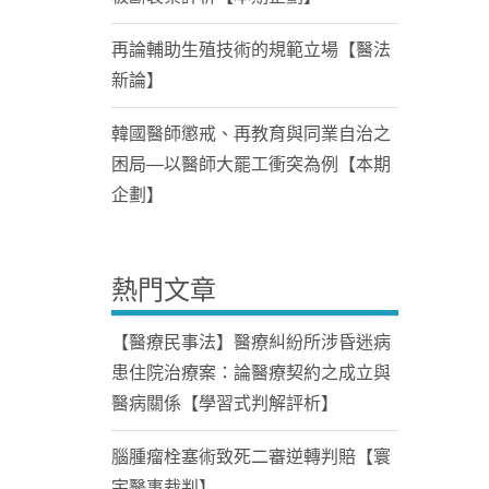
再論輔助生殖技術的規範立場【醫法
新論】
韓國醫師懲戒、再教育與同業自治之
困局—以醫師大罷工衝突為例【本期
企劃】
熱門文章
【醫療民事法】醫療糾紛所涉昏迷病
患住院治療案：論醫療契約之成立與
醫病關係【學習式判解評析】
腦腫瘤栓塞術致死二審逆轉判賠【寰
宇醫事裁判】