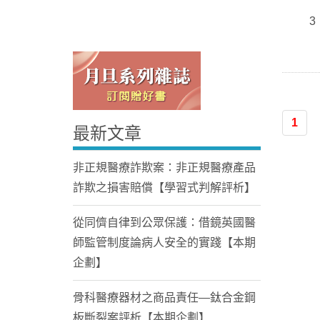
3
1
最新文章
Home
非正規醫療詐欺案：非正規醫療產品
詐欺之損害賠償【學習式判解評析】
從同儕自律到公眾保護：借鏡英國醫
師監管制度論病人安全的實踐【本期
企劃】
骨科醫療器材之商品責任—鈦合金鋼
板斷裂案評析【本期企劃】