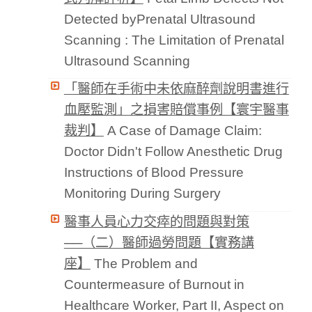
Detected byPrenatal Ultrasound
Scanning : The Limitation of Prenatal
Ultrasound Scanning
「醫師在手術中未依麻醉劑說明書進行
血壓監測」之損害賠償事例【寰宇醫事
裁判】
A Case of Damage Claim:
Doctor Didn't Follow Anesthetic Drug
Instructions of Blood Pressure
Monitoring During Surgery
醫事人員心力交瘁的問題與對策
──（二）醫師過勞問題【實務講
座】
The Problem and
Countermeasure of Burnout in
Healthcare Worker, Part II, Aspect on