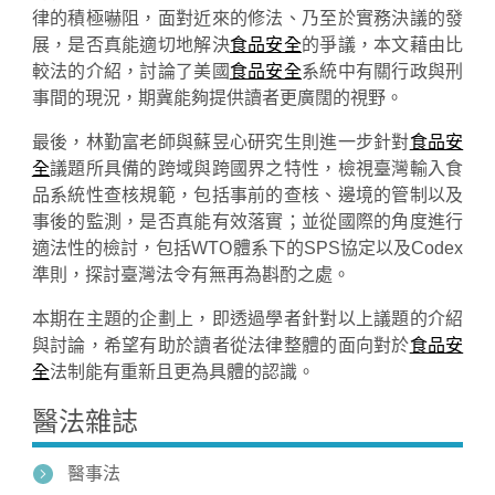
律的積極嚇阻，面對近來的修法、乃至於實務決議的發
展，是否真能適切地解決
食品安全
的爭議，本文藉由比
較法的介紹，討論了美國
食品安全
系統中有關行政與刑
事間的現況，期冀能夠提供讀者更廣闊的視野。
最後，林勤富老師與蘇昱心研究生則進一步針對
食品安
全
議題所具備的跨域與跨國界之特性，檢視臺灣輸入食
品系統性查核規範，包括事前的查核、邊境的管制以及
事後的監測，是否真能有效落實；並從國際的角度進行
適法性的檢討，包括WTO體系下的SPS協定以及Codex
準則，探討臺灣法令有無再為斟酌之處。
本期在主題的企劃上，即透過學者針對以上議題的介紹
與討論，希望有助於讀者從法律整體的面向對於
食品安
全
法制能有重新且更為具體的認識。
醫法雜誌
醫事法