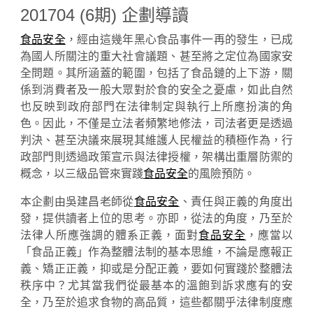
201704 (6期) 企劃導讀
食品安全
，經由這幾年黑心食品事件一再的發生，已成
為國人所關注的重大社會議題、甚至將之定位為國家安
全問題。其所涵蓋的範圍，包括了食品鏈的上下游，關
係到消費者及一般大眾對於食的安全之憂慮，如此自然
也反映到政府部門在法律制定與執行上所應扮演的角
色。因此，不僅是立法者頻繁地修法，司法者更是透過
判決、甚至決議來展現其維護人民權益的積極作為，行
政部門則透過政策宣示與法律授權，架構出重層防禦的
概念，以三級品管來實踐
食品安全
的風險預防。
本企劃由吳建昌老師從
食品安全
、責任與正義的角度出
發，提供讀者上位的思考。亦即，從法的角度，乃至於
法律人所應強調的體系正義，面對
食品安全
，應當以
「食品正義」作為整體法制的基本思維，不論是應報正
義、矯正正義，抑或是分配正義，要如何實踐於整體法
秩序中？尤其當我們從最基本的溫飽到訴求應有的安
全，乃至於追求食物的高品質，這些都關乎法律制度應