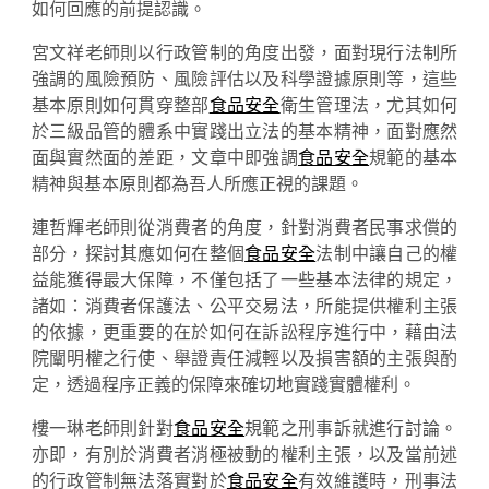
如何回應的前提認識。
宮文祥老師則以行政管制的角度出發，面對現行法制所
強調的風險預防、風險評估以及科學證據原則等，這些
基本原則如何貫穿整部
食品安全
衛生管理法，尤其如何
於三級品管的體系中實踐出立法的基本精神，面對應然
面與實然面的差距，文章中即強調
食品安全
規範的基本
精神與基本原則都為吾人所應正視的課題。
連哲輝老師則從消費者的角度，針對消費者民事求償的
部分，探討其應如何在整個
食品安全
法制中讓自己的權
益能獲得最大保障，不僅包括了一些基本法律的規定，
諸如：消費者保護法、公平交易法，所能提供權利主張
的依據，更重要的在於如何在訴訟程序進行中，藉由法
院闡明權之行使、舉證責任減輕以及損害額的主張與酌
定，透過程序正義的保障來確切地實踐實體權利。
樓一琳老師則針對
食品安全
規範之刑事訴就進行討論。
亦即，有別於消費者消極被動的權利主張，以及當前述
的行政管制無法落實對於
食品安全
有效維護時，刑事法