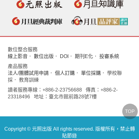
數位整合服務
線上影音
．
數位出版
．
DOI
．
期刊E化
．
投審系統
產品服務
法人/團體試用申請
．
個人訂購
．
單位採購
． 學校聯
採． 教育訓練
讀者服務專線：+886-2-23756688 傳真：+886-2-
23318496 地址：臺北市館前路28號7樓
TOP
Copyright © 元照出版 All rights reserved. 版權所有，禁止轉
貼節錄