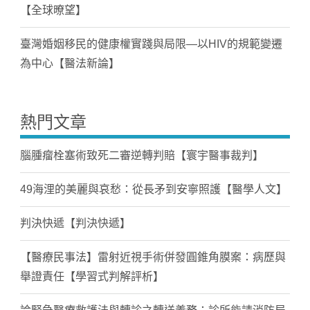
【全球暸望】
臺灣婚姻移民的健康權實踐與局限—以HIV的規範變遷
為中心【醫法新論】
熱門文章
腦腫瘤栓塞術致死二審逆轉判賠【寰宇醫事裁判】
49海浬的美麗與哀愁：從長矛到安寧照護【醫學人文】
判決快遞【判決快遞】
【醫療民事法】雷射近視手術併發圓錐角膜案：病歷與
舉證責任【學習式判解評析】