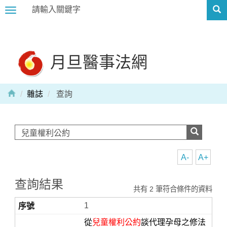
Toggle
navigation
月旦醫事法網
雜誌
查詢
A-
A+
查詢結果
共有 2 筆符合條件的資料
1
從
兒童權利公約
談代理孕母之修法