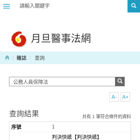
Toggle
navigation
月旦醫事法網
雜誌
查詢
A-
A+
查詢結果
共有 1 筆符合條件的資料
1
判決快遞【判決快遞】