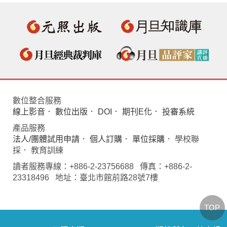
數位整合服務
線上影音
．
數位出版
．
DOI
．
期刊E化
．
投審系統
產品服務
法人/團體試用申請
．
個人訂購
．
單位採購
． 學校聯
採． 教育訓練
讀者服務專線：+886-2-23756688 傳真：+886-2-
23318496 地址：臺北市館前路28號7樓
TOP