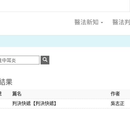
醫法新知
醫法
結果
號
篇名
作者
判決快遞【判決快遞】
吳志正