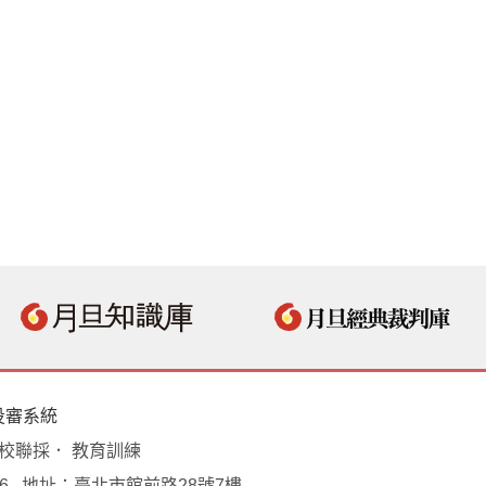
投審系統
學校聯採． 教育訓練
18496 地址：臺北市館前路28號7樓