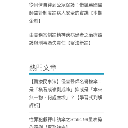
從同儕自律到公眾保護：借鏡英國醫
師監管制度論病人安全的實踐【本期
企劃】
由實務案例論精神疾病患者之治療照
護與刑事過失責任【醫法新論】
熱門文章
【醫療民事法】侵害醫師名譽權案：
是「橫看成嶺側成峰」抑或是「本來
無一物，何處塵埃」？【學習式判解
評析】
性罪犯假釋申請案之Static-99量表操
作範例【實務講座】