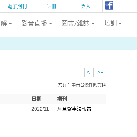
電子期刊
註冊
登入
判解
影音直播
圖書/雜誌
培訓
A-
A+
共有 1 筆符合條件的資料
日期
期刊
2022/11
月旦醫事法報告