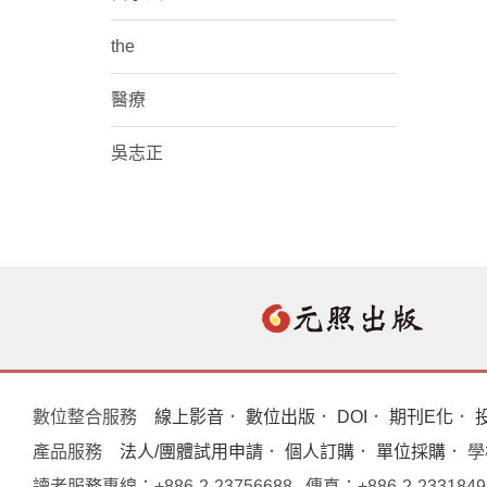
the
醫療
吳志正
數位整合服務
線上影音
．
數位出版
．
DOI
．
期刊E化
．
產品服務
法人/團體試用申請
．
個人訂購
．
單位採購
． 
讀者服務專線：+886-2-23756688 傳真：+886-2-233