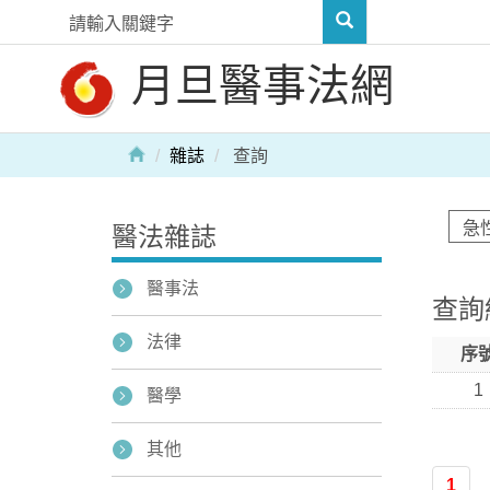
月旦醫事法網
雜誌
查詢
醫法雜誌
醫事法
查詢
法律
序
1
醫學
其他
1