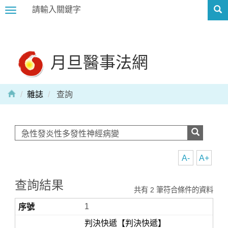
Toggle
navigation
月旦醫事法網
雜誌
查詢
A-
A+
查詢結果
共有 2 筆符合條件的資料
1
判決快遞【判決快遞】