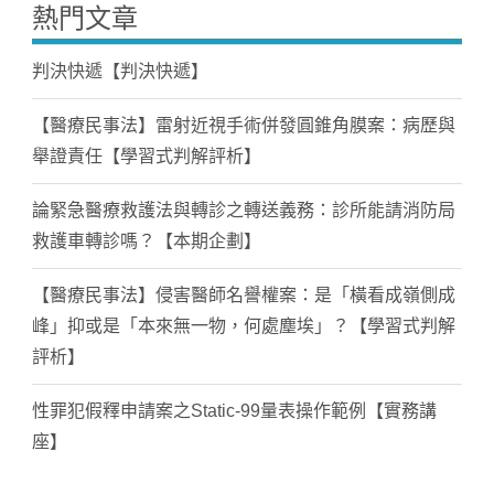
熱門文章
判決快遞【判決快遞】
【醫療民事法】雷射近視手術併發圓錐角膜案：病歷與
舉證責任【學習式判解評析】
論緊急醫療救護法與轉診之轉送義務：診所能請消防局
救護車轉診嗎？【本期企劃】
【醫療民事法】侵害醫師名譽權案：是「橫看成嶺側成
峰」抑或是「本來無一物，何處塵埃」？【學習式判解
評析】
性罪犯假釋申請案之Static-99量表操作範例【實務講
座】