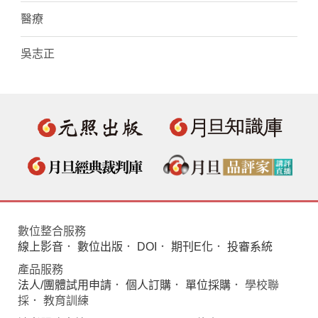
醫療
吳志正
數位整合服務
線上影音
．
數位出版
．
DOI
．
期刊E化
．
投審系統
產品服務
法人/團體試用申請
．
個人訂購
．
單位採購
． 學校聯
採． 教育訓練