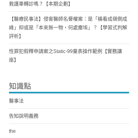
救護車轉診嗎？【本期企劃】
【醫療民事法】侵害醫師名譽權案：是「橫看成嶺側成
峰」抑或是「本來無一物，何處塵埃」？【學習式判解
評析】
性罪犯假釋申請案之Static-99量表操作範例【實務講
座】
知識點
醫事法
告知說明義務
the