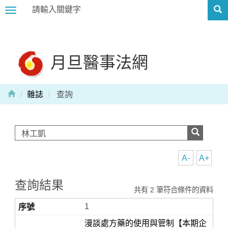
Toggle
navigation
月旦醫事法網
雜誌
查詢
A-
A+
查詢結果
共有 2 筆符合條件的資料
1
漫談處方藥的使用與管制【本期企