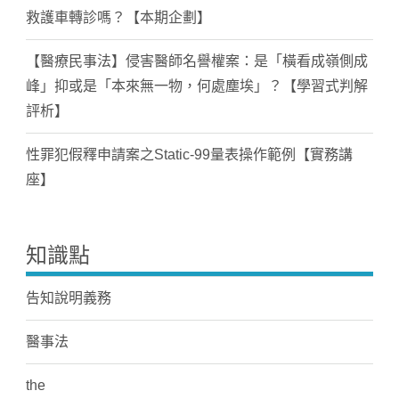
救護車轉診嗎？【本期企劃】
【醫療民事法】侵害醫師名譽權案：是「橫看成嶺側成
峰」抑或是「本來無一物，何處塵埃」？【學習式判解
評析】
性罪犯假釋申請案之Static-99量表操作範例【實務講
座】
知識點
告知說明義務
醫事法
the