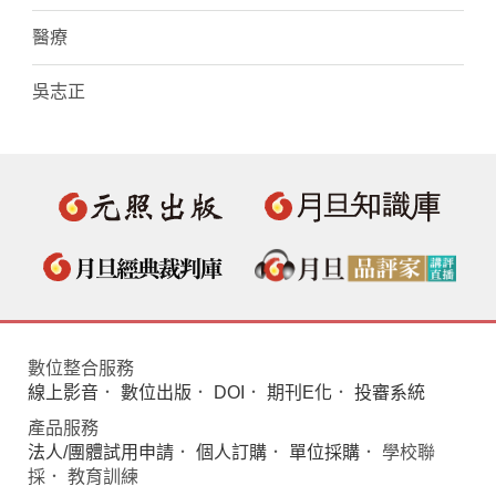
醫療
吳志正
數位整合服務
線上影音
．
數位出版
．
DOI
．
期刊E化
．
投審系統
產品服務
法人/團體試用申請
．
個人訂購
．
單位採購
． 學校聯
採． 教育訓練