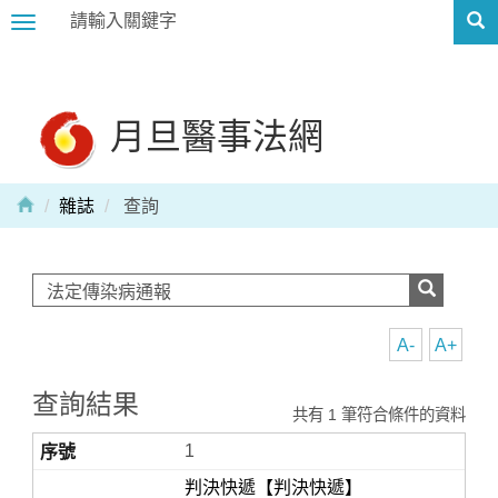
Toggle
navigation
月旦醫事法網
雜誌
查詢
A-
A+
查詢結果
共有 1 筆符合條件的資料
1
判決快遞【判決快遞】